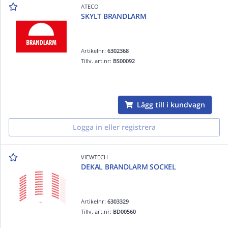
ATECO
SKYLT BRANDLARM
Artikelnr:
6302368
Tillv. art.nr:
BS00092
Lägg till i kundvagn
Logga in eller registrera
VIEWTECH
DEKAL BRANDLARM SOCKEL
Artikelnr:
6303329
Tillv. art.nr:
BD00560