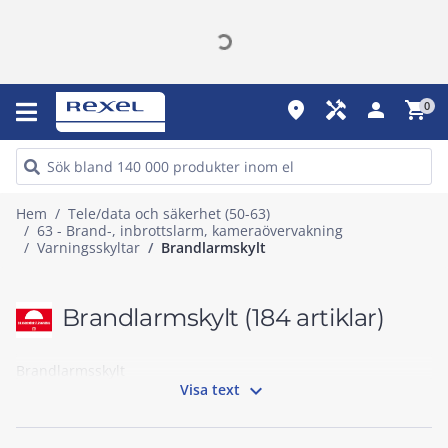
place
handyman
person
shopping_cart
0
Hem
Tele/data och säkerhet (50-63)
63 - Brand-, inbrottslarm, kameraövervakning
Varningsskyltar
Brandlarmskylt
Brandlarmskylt
(184 artiklar)
Brandlarmsskylt

Visa text