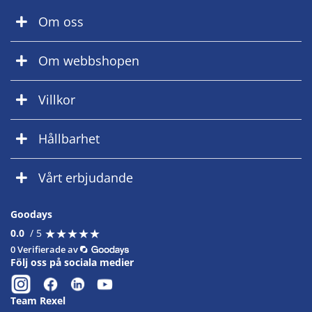
Om oss
Om webbshopen
Villkor
Hållbarhet
Vårt erbjudande
Goodays
★
★
★
★
★
★
★
★
★
★
0.0
/ 5
0 Verifierade av
Följ oss på sociala medier
Team Rexel