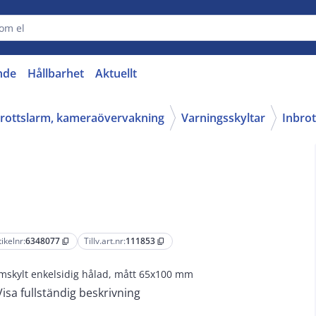
nde
Hållbarhet
Aktuellt
nbrottslarm, kameraövervakning
Varningsskyltar
Inbrot
tikelnr:
6348077
Tillv.art.nr:
111853
content_copy
content_copy
mskylt enkelsidig hålad, mått 65x100 mm
Visa fullständig beskrivning