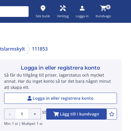
place
handyman
person
shopping_cart
0
Sök butik
Verktyg
Logga in
Kundvagn
tslarmskylt
111853
Logga in eller registrera konto
Så får du tillgång till priser, lagerstatus och mycket
annat. Har du inget konto så tar det bara någon minut
att skapa ett.
Logga in eller registrera konto
st
-
+
Lägg till i kundvagn
Min: 1 st | Multipel: 1 st