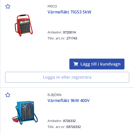
FRICO
Värmefläkt TIG53 5kW
Artikelnr:
8720014
Tillv. art.nr:
271743
Lägg till i kundvagn
Logga in eller registrera
ELBJÖRN
Värmefläkt 9kW 400V
Artikelnr:
8726332
Tillv. art.nr:
E8726332