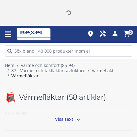
place
handyman
person
shopping_cart
0
Hem
Värme och komfort (85-94)
87 - Värme- och takfläktar, avfuktare
Värmefläkt
Värmefläktar
Värmefläktar
(58 artiklar)
Värmefläkt

Visa text