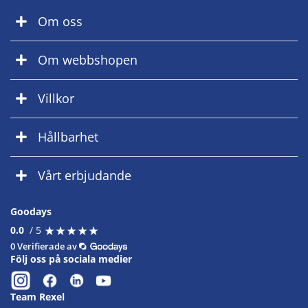
Om oss
Om webbshopen
Villkor
Hållbarhet
Vårt erbjudande
Goodays
★
★
★
★
★
★
★
★
★
★
0.0
/ 5
0 Verifierade av
Följ oss på sociala medier
Team Rexel