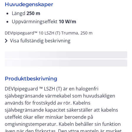
Huvudegenskaper
Längd
250
m
Uppvärmningseffekt
10
W/m
DEVIpipeguard™ 10 LSZH (T) Trumma, 250 m
Visa fullständig beskrivning
Produktbeskrivning
DEVIpipeguard ™ LSZH (T) är en halogenfri
självbegränsande värmekabel som huvudsakligen
används för frostskydd av rör. Kabelns
självbegränsande kapacitet säkerställer att kabelns
uteffekt ökar eller minskar beroende på
omgivningstemperatur. Kabeln behåller sin funktion
även när den förkortas. Den yttre manteln är mycket