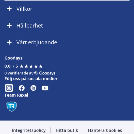
Villkor
Hållbarhet
Vårt erbjudande
Goodays
★
★
★
★
★
★
★
★
★
★
0.0
/ 5
0 Verifierade av
Följ oss på sociala medier
Team Rexel
Integritetspolicy
Hitta butik
Hantera Cookies