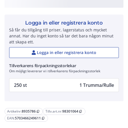
Logga in eller registrera konto
Så får du tillgång till priser, lagerstatus och mycket
annat. Har du inget konto så tar det bara någon minut
att skapa ett.
Logga in eller registrera konto
Tillverkarens förpackningsstorlekar
Om möjligt levererar vi i tillverkarens förpackningsstorlek
250 st
1 Trumma/Rulle
Artikelnr:
8935786
Tillv.art.nr:
98301064
content_copy
content_copy
EAN:
5703466249611
content_copy