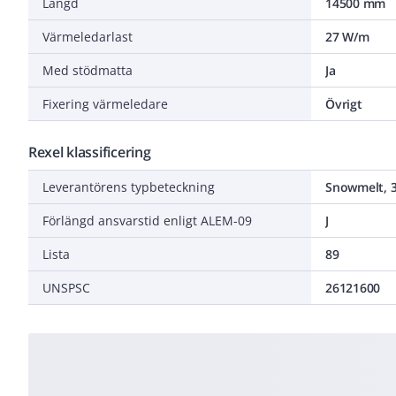
Längd
14500 mm
Värmeledarlast
27 W/m
Med stödmatta
Ja
Fixering värmeledare
Övrigt
Rexel klassificering
Leverantörens typbeteckning
Snowmelt, 3
Förlängd ansvarstid enligt ALEM-09
J
Lista
89
UNSPSC
26121600