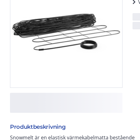
Produktbeskrivning
Snowmelt är en elastisk värmekabelmatta bestående
konventionell montering på fästband. Värmekabeln