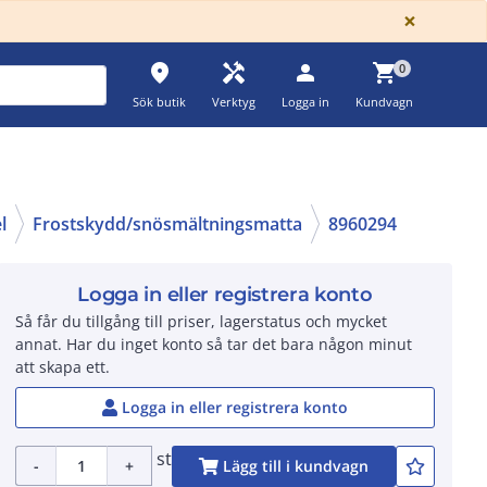
GLOBA
×
place
handyman
person
shopping_cart
0
Sök butik
Verktyg
Logga in
Kundvagn
l
Frostskydd/snösmältningsmatta
8960294
Logga in eller registrera konto
Så får du tillgång till priser, lagerstatus och mycket
annat. Har du inget konto så tar det bara någon minut
att skapa ett.
Logga in eller registrera konto
st
-
+
Lägg till i kundvagn