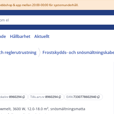
webbshop & app mellan 20:00-00:00 för systemunderhåll.
nde
Hållbarhet
Aktuellt
ch reglerutrustning
Frostskydds- och snösmältningskabe
tikelnr:
8960294
Tillv.art.nr:
8960294
EAN:
7330778602940
content_copy
content_copy
content_copy
wmelt, 3600 W, 12.0-18.0 m², snösmältningsmatta