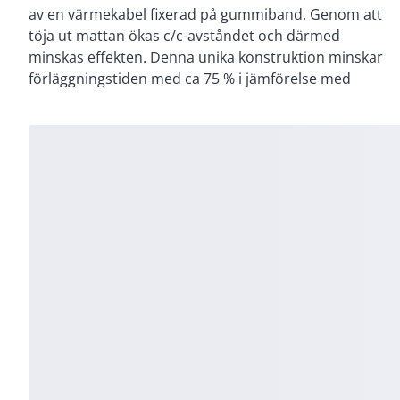
av en värmekabel fixerad på gummiband. Genom att
har inbyggd återledare, vilket gör att det endast är en
töja ut mattan ökas c/c-avståndet och därmed
inkopplingsända. Värmekabelmattan förläggs i en
minskas effekten. Denna unika konstruktion minskar
sandbädd under asfalt eller stenläggning. Den kan
förläggningstiden med ca 75 % i jämförelse med