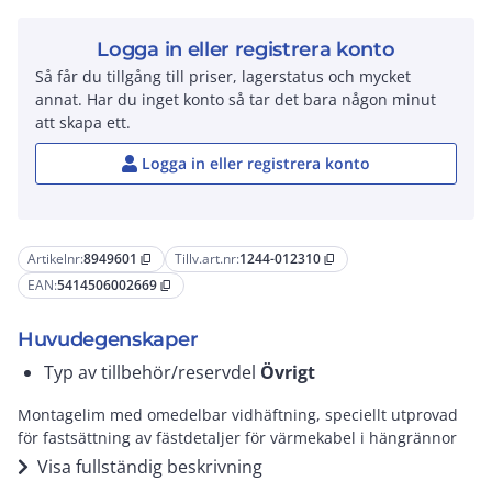
Logga in eller registrera konto
Så får du tillgång till priser, lagerstatus och mycket
annat. Har du inget konto så tar det bara någon minut
att skapa ett.
Logga in eller registrera konto
Artikelnr:
8949601
Tillv.art.nr:
1244-012310
content_copy
content_copy
EAN:
5414506002669
content_copy
Huvudegenskaper
Typ av tillbehör/reservdel
Övrigt
Montagelim med omedelbar vidhäftning, speciellt utprovad
för fastsättning av fästdetaljer för värmekabel i hängrännor
Visa fullständig beskrivning