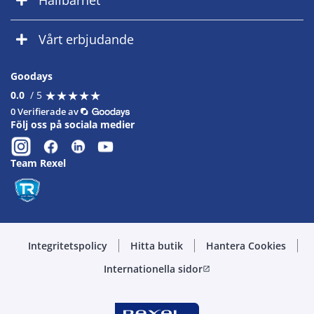
Hållbarhet
Vårt erbjudande
Goodays
★
★
★
★
★
★
★
★
★
★
0.0
/ 5
0 Verifierade av
Följ oss på sociala medier
Team Rexel
Integritetspolicy
Hitta butik
Hantera Cookies
Internationella sidor
open_in_new