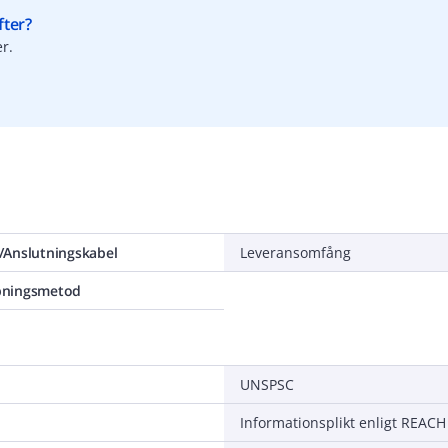
fter?
r.
/Anslutningskabel
Leveransomfång
pningsmetod
UNSPSC
Informationsplikt enligt REACH