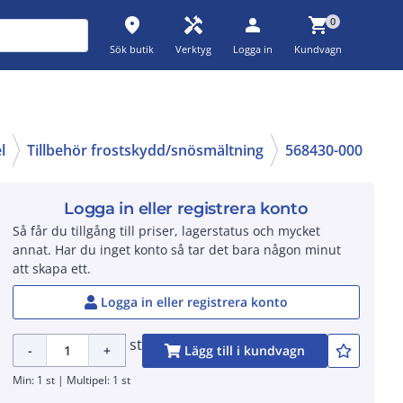
place
handyman
person
shopping_cart
0
Sök butik
Verktyg
Logga in
Kundvagn
l
Tillbehör frostskydd/snösmältning
568430-000
Logga in eller registrera konto
Så får du tillgång till priser, lagerstatus och mycket
annat. Har du inget konto så tar det bara någon minut
att skapa ett.
Logga in eller registrera konto
st
-
+
Lägg till i kundvagn
Min: 1 st | Multipel: 1 st