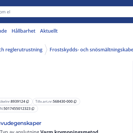
nde
Hållbarhet
Aktuellt
ch reglerutrustning
Frostskydds- och snösmältningskabe
tikelnr:
8939124
Tillv.art.nr:
568430-000
content_copy
content_copy
N:
5017455012323
content_copy
vudegenskaper
Typ av anslutning
Varm krympningsmetod