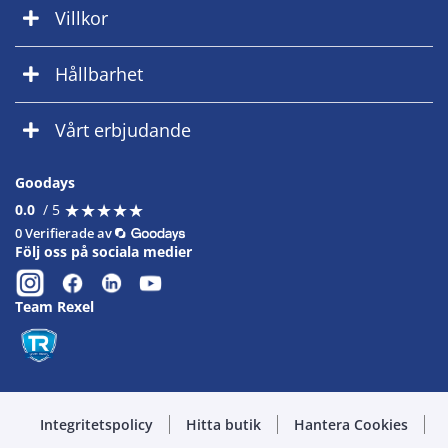
Villkor
Hållbarhet
Vårt erbjudande
Goodays
★
★
★
★
★
★
★
★
★
★
0.0
/ 5
0 Verifierade av
Följ oss på sociala medier
Team Rexel
Integritetspolicy
Hitta butik
Hantera Cookies