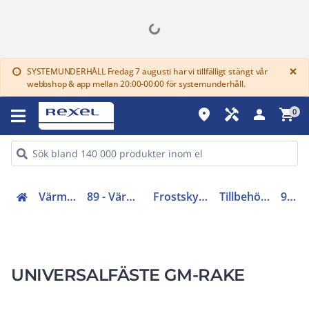
G
×
SYSTEMUNDERHÅLL Fredag 7 augusti har vi tillfälligt stängt vår
info
webbshop & app mellan 20:00-00:00 för systemunderhåll.
place
handyman
person
shopping_cart
0
Värme och komfort (85-94)
89 - Värmekabel och reglerutrustning
Frostskydds- och snösmältningskabel
Tillbehör frostskydd/snösmältning
912791-000
UNIVERSALFÄSTE GM-RAKE