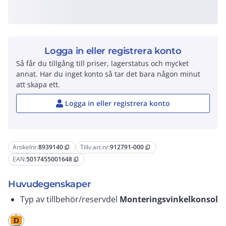
Logga in eller registrera konto
Så får du tillgång till priser, lagerstatus och mycket
annat. Har du inget konto så tar det bara någon minut
att skapa ett.
Logga in eller registrera konto
Artikelnr:
8939140
Tillv.art.nr:
912791-000
content_copy
content_copy
EAN:
5017455001648
content_copy
Huvudegenskaper
Typ av tillbehör/reservdel
Monteringsvinkelkonsol