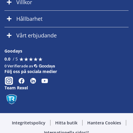
Villkor
Hållbarhet
Vårt erbjudande
Goodays
★
★
★
★
★
★
★
★
★
★
0.0
/ 5
0 Verifierade av
Följ oss på sociala medier
Team Rexel
Integritetspolicy
Hitta butik
Hantera Cookies
Internationella sidor
open_in_new