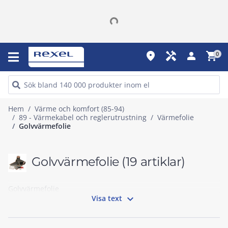
place
handyman
person
shopping_cart
0
Hem
Värme och komfort (85-94)
89 - Värmekabel och reglerutrustning
Värmefolie
Golvvärmefolie
Golvvärmefolie
(19 artiklar)
Golvvärmefolie

Visa text