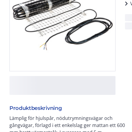
Produktbeskrivning
Lämplig för hjulspår, nödutrymningsvägar och
ingjuten i betong eller i sandbädd under sten eller
gångvägar, förlagd i ett enkelslag ger mattan ett 600
plattor. Även för förläggning direkt i asfalt, vid mindre