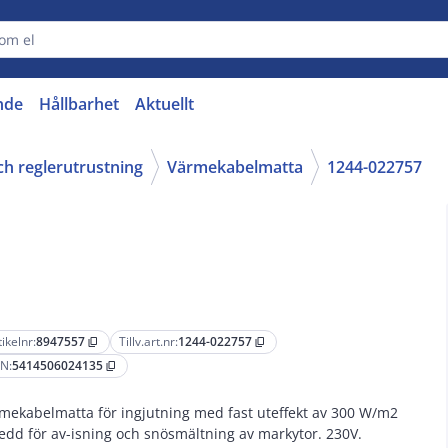
nde
Hållbarhet
Aktuellt
ch reglerutrustning
Värmekabelmatta
1244-022757
tikelnr:
8947557
Tillv.art.nr:
1244-022757
content_copy
content_copy
N:
5414506024135
content_copy
mekabelmatta för ingjutning med fast uteffekt av 300 W/m2
edd för av-isning och snösmältning av markytor. 230V.