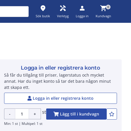
place
handyman
person
shopping_cart
0
Sök butik
Verktyg
Logga in
Kundvagn
Logga in eller registrera konto
Så får du tillgång till priser, lagerstatus och mycket
annat. Har du inget konto så tar det bara någon minut
att skapa ett.
Logga in eller registrera konto
st
-
+
Lägg till i kundvagn
Min: 1 st | Multipel: 1 st