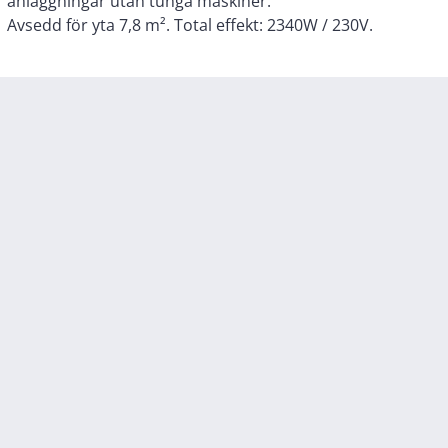
anläggningar utan tunga maskiner.
Avsedd för yta 7,8 m². Total effekt: 2340W / 230V.