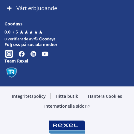
Vårt erbjudande
Goodays
★
★
★
★
★
★
★
★
★
★
0.0
/ 5
0 Verifierade av
Följ oss på sociala medier
Team Rexel
Integritetspolicy
Hitta butik
Hantera Cookies
Internationella sidor
open_in_new