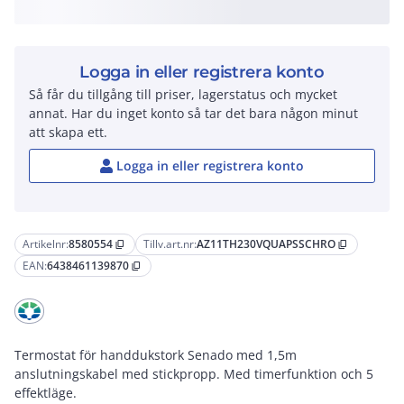
Logga in eller registrera konto
Så får du tillgång till priser, lagerstatus och mycket
annat. Har du inget konto så tar det bara någon minut
att skapa ett.
Logga in eller registrera konto
Artikelnr:
8580554
Tillv.art.nr:
AZ11TH230VQUAPSSCHRO
content_copy
content_copy
EAN:
6438461139870
content_copy
Termostat för handdukstork Senado med 1,5m
anslutningskabel med stickpropp. Med timerfunktion och 5
effektläge.