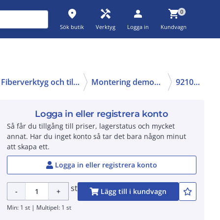
place
handyman
person
shopping_cart
0
Sök butik
Verktyg
Logga in
Kundvagn
Fiberverktyg och tillbehör
Montering demontering
9210004
Logga in eller registrera konto
Så får du tillgång till priser, lagerstatus och mycket
annat. Har du inget konto så tar det bara någon minut
att skapa ett.
Logga in eller registrera konto
st
-
+
Lägg till i kundvagn
Min: 1 st | Multipel: 1 st