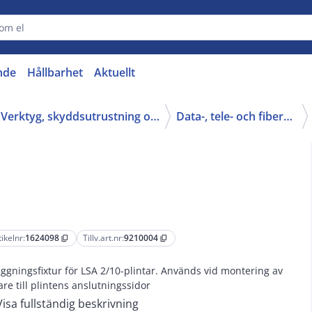
nde
Hållbarhet
Aktuellt
16 - Verktyg, skyddsutrustning och kläder
Data-, tele- och fiberverktyg
tikelnr:
1624098
Tillv.art.nr:
9210004
content_copy
content_copy
äggningsfixtur för LSA 2/10-plintar. Används vid montering av
are till plintens anslutningssidor
Visa fullständig beskrivning