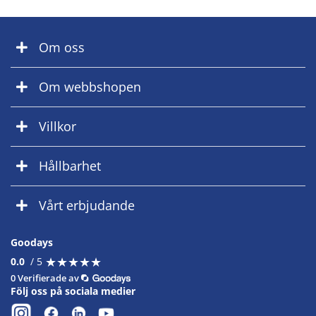
Om oss
Om webbshopen
Villkor
Hållbarhet
Vårt erbjudande
Goodays
★
★
★
★
★
★
★
★
★
★
0.0
/ 5
0 Verifierade av
Följ oss på sociala medier