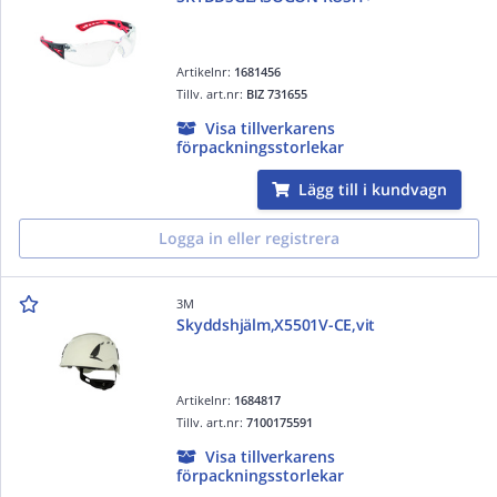
Artikelnr:
1681456
Tillv. art.nr:
BIZ 731655
Visa tillverkarens
förpackningsstorlekar
Lägg till i kundvagn
Logga in eller registrera
3M
Skyddshjälm,X5501V-CE,vit
Artikelnr:
1684817
Tillv. art.nr:
7100175591
Visa tillverkarens
förpackningsstorlekar