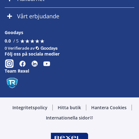
Vårt erbjudande
Goodays
★
★
★
★
★
★
★
★
★
★
0.0
/ 5
0 Verifierade av
Följ oss på sociala medier
Team Rexel
Integritetspolicy
Hitta butik
Hantera Cookies
Internationella sidor
open_in_new