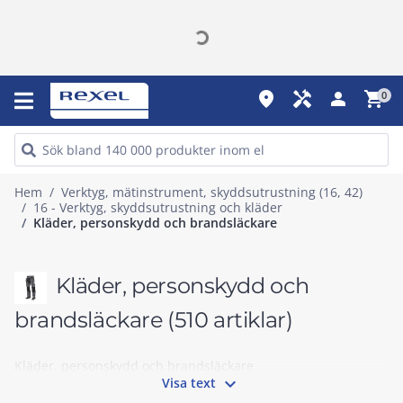
place
handyman
person
shopping_cart
0
Hem
Verktyg, mätinstrument, skyddsutrustning (16, 42)
16 - Verktyg, skyddsutrustning och kläder
Kläder, personskydd och brandsläckare
Kläder, personskydd och
brandsläckare
(510 artiklar)
Kläder, personskydd och brandsläckare

Visa text