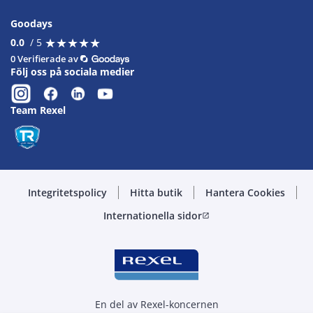
Goodays
★
★
★
★
★
★
★
★
★
★
0.0
/ 5
0 Verifierade av
Följ oss på sociala medier
Team Rexel
Integritetspolicy
Hitta butik
Hantera Cookies
Internationella sidor
open_in_new
En del av Rexel-koncernen