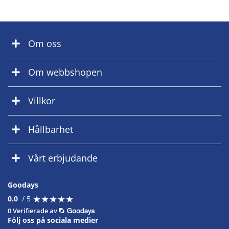
Om oss
Om webbshopen
Villkor
Hållbarhet
Vårt erbjudande
Goodays
★
★
★
★
★
★
★
★
★
★
0.0
/ 5
0 Verifierade av
Följ oss på sociala medier