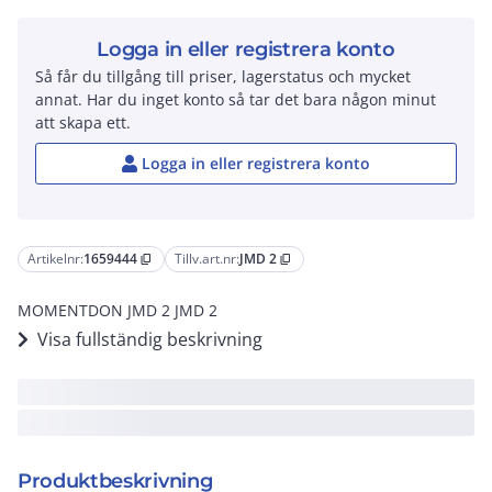
Logga in eller registrera konto
Så får du tillgång till priser, lagerstatus och mycket
annat. Har du inget konto så tar det bara någon minut
att skapa ett.
Logga in eller registrera konto
Artikelnr:
1659444
Tillv.art.nr:
JMD 2
content_copy
content_copy
MOMENTDON JMD 2 JMD 2
Visa fullständig beskrivning
Produktbeskrivning