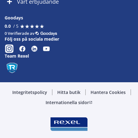
Vårt erbjudande
Goodays
★
★
★
★
★
★
★
★
★
★
0.0
/ 5
0 Verifierade av
Följ oss på sociala medier
Team Rexel
Integritetspolicy
Hitta butik
Hantera Cookies
Internationella sidor
open_in_new