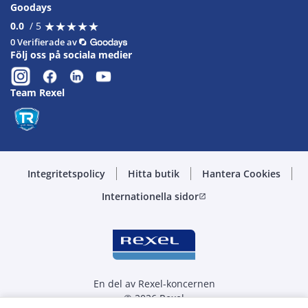
Goodays
★
★
★
★
★
★
★
★
★
★
0.0
/ 5
0 Verifierade av
Följ oss på sociala medier
Team Rexel
Integritetspolicy
Hitta butik
Hantera Cookies
Internationella sidor
open_in_new
En del av Rexel-koncernen
© 2026 Rexel