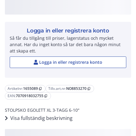
Logga in eller registrera konto
Så får du tillgång till priser, lagerstatus och mycket
annat. Har du inget konto så tar det bara någon minut
att skapa ett.
Logga in eller registrera konto
Artikelnr:
1655089
Tillv.art.nr:
NO8853270
content_copy
content_copy
EAN:
7070918032755
content_copy
STOLPSKO EGOLETT XL 3-TAGG 6-10"
Visa fullständig beskrivning