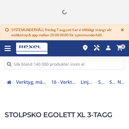
G
×
SYSTEMUNDERHÅLL Fredag 7 augusti har vi tillfälligt stängt vår
info
webbshop & app mellan 20:00-00:00 för systemunderhåll.
place
handyman
person
shopping_cart
0
Verktyg, mätinstrument, skyddsutrustning (16, 42)
16 - Verktyg, skyddsutrustning och kläder
Linje- och kabelredskap
Stolphantering
Stolpskor
NO8853270
STOLPSKO EGOLETT XL 3-TAGG