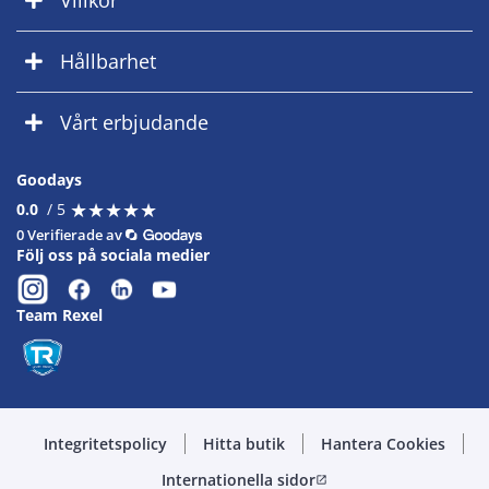
Villkor
Hållbarhet
Vårt erbjudande
Goodays
★
★
★
★
★
★
★
★
★
★
0.0
/ 5
0 Verifierade av
Följ oss på sociala medier
Team Rexel
Integritetspolicy
Hitta butik
Hantera Cookies
Internationella sidor
open_in_new