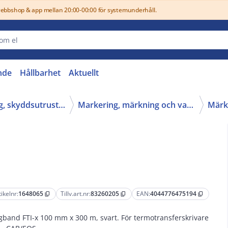
webbshop & app mellan 20:00-00:00 för systemunderhåll.
nde
Hållbarhet
Aktuellt
16 - Verktyg, skyddsutrustning och kläder
Markering, märkning och varningsprodukter
tikelnr:
1648065
Tillv.art.nr:
83260205
EAN:
4044776475194
content_copy
content_copy
content_copy
gband FTI-x 100 mm x 300 m, svart. För termotransferskrivare