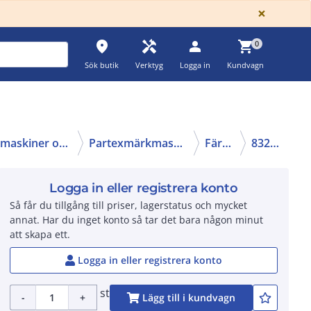
GLOBA
×
place
handyman
person
shopping_cart
0
Sök butik
Verktyg
Logga in
Kundvagn
Märkmaskiner och märktejp
Partexmärkmaskin/tillbehör
Färgband
83260205
Logga in eller registrera konto
Så får du tillgång till priser, lagerstatus och mycket
annat. Har du inget konto så tar det bara någon minut
att skapa ett.
Logga in eller registrera konto
st
-
+
Lägg till i kundvagn