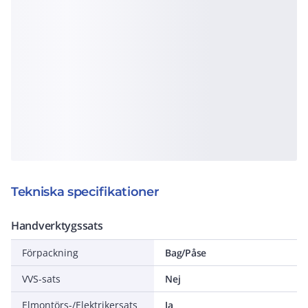
Tekniska specifikationer
Handverktygssats
Förpackning
Bag/Påse
VVS-sats
Nej
Elmontörs-/Elektrikersats
Ja