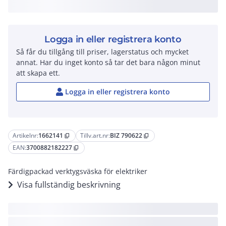
Logga in eller registrera konto
Så får du tillgång till priser, lagerstatus och mycket
annat. Har du inget konto så tar det bara någon minut
att skapa ett.
Logga in eller registrera konto
Artikelnr:
1662141
Tillv.art.nr:
BIZ 790622
content_copy
content_copy
EAN:
3700882182227
content_copy
Färdigpackad verktygsväska för elektriker
Visa fullständig beskrivning