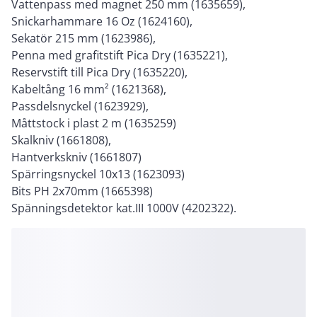
Vattenpass med magnet 250 mm (1635659),
Snickarhammare 16 Oz (1624160),
Sekatör 215 mm (1623986),
Penna med grafitstift Pica Dry (1635221),
Reservstift till Pica Dry (1635220),
Kabeltång 16 mm² (1621368),
Passdelsnyckel (1623929),
Måttstock i plast 2 m (1635259)
Skalkniv (1661808),
Hantverkskniv (1661807)
Spärringsnyckel 10x13 (1623093)
Bits PH 2x70mm (1665398)
Spänningsdetektor kat.III 1000V (4202322).