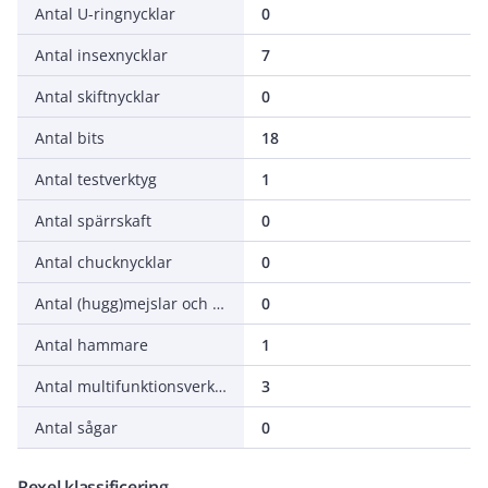
Antal U-ringnycklar
0
Antal insexnycklar
7
Antal skiftnycklar
0
Antal bits
18
Antal testverktyg
1
Antal spärrskaft
0
Antal chucknycklar
0
Antal (hugg)mejslar och hålstansar
0
Antal hammare
1
Antal multifunktionsverktyg
3
Antal sågar
0
Rexel klassificering