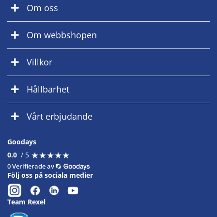
Om oss
Om webbshopen
Villkor
Hållbarhet
Vårt erbjudande
Goodays
★
★
★
★
★
★
★
★
★
★
0.0
/ 5
0 Verifierade av
Följ oss på sociala medier
Team Rexel