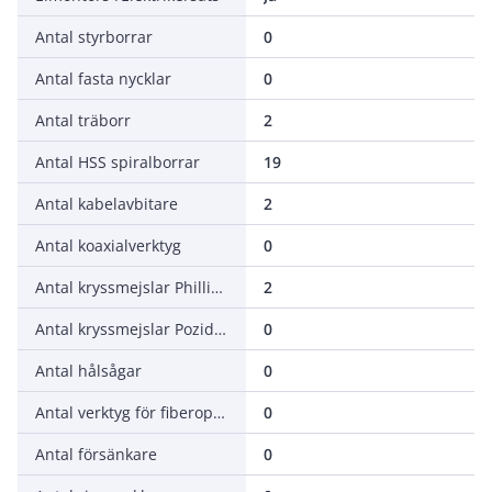
Antal styrborrar
0
Antal fasta nycklar
0
Antal träborr
2
Antal HSS spiralborrar
19
Antal kabelavbitare
2
Antal koaxialverktyg
0
Antal kryssmejslar Phillips (PH)
2
Antal kryssmejslar Pozidriv (PZ)
0
Antal hålsågar
0
Antal verktyg för fiberoptisk kabel
0
Antal försänkare
0