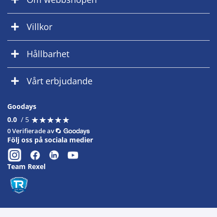
Villkor
Hållbarhet
Vårt erbjudande
Goodays
★
★
★
★
★
★
★
★
★
★
0.0
/ 5
0 Verifierade av
Följ oss på sociala medier
Team Rexel