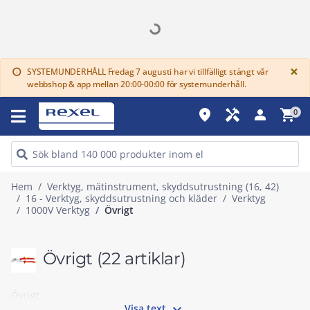
G
×
SYSTEMUNDERHÅLL Fredag 7 augusti har vi tillfälligt stängt vår
info
webbshop & app mellan 20:00-00:00 för systemunderhåll.
place
handyman
person
shopping_cart
0
Hem
Verktyg, mätinstrument, skyddsutrustning (16, 42)
16 - Verktyg, skyddsutrustning och kläder
Verktyg
1000V Verktyg
Övrigt
Övrigt
(22 artiklar)
Övrigt

Visa text