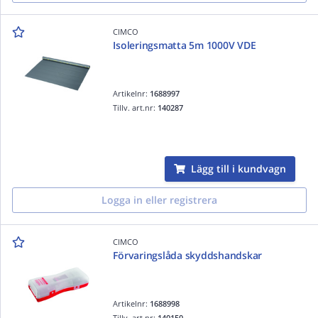
CIMCO
Isoleringsmatta 5m 1000V VDE
Artikelnr:
1688997
Tillv. art.nr:
140287
Lägg till i kundvagn
Logga in eller registrera
CIMCO
Förvaringslåda skyddshandskar
Artikelnr:
1688998
Tillv. art.nr:
140150