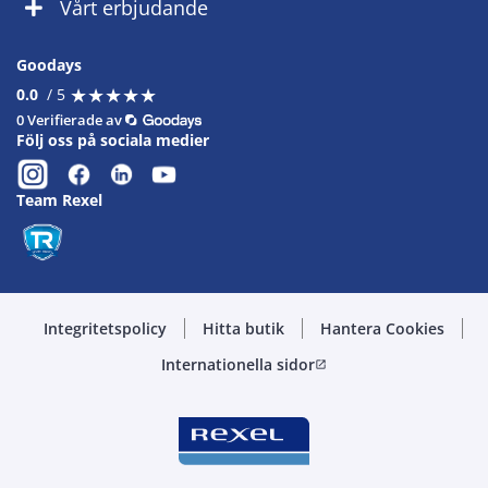
Vårt erbjudande
Goodays
★
★
★
★
★
★
★
★
★
★
0.0
/ 5
0 Verifierade av
Följ oss på sociala medier
Team Rexel
Integritetspolicy
Hitta butik
Hantera Cookies
Internationella sidor
open_in_new