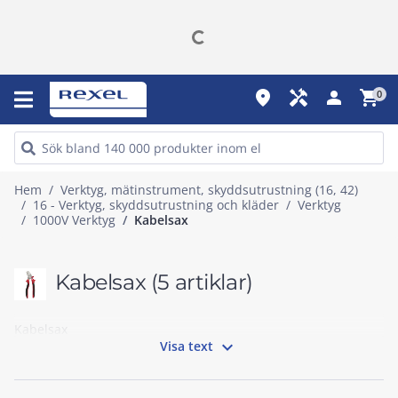
place
handyman
person
shopping_cart
0
Hem
Verktyg, mätinstrument, skyddsutrustning (16, 42)
16 - Verktyg, skyddsutrustning och kläder
Verktyg
1000V Verktyg
Kabelsax
Kabelsax
(5 artiklar)
Kabelsax

Visa text