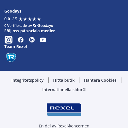
Goodays
★
★
★
★
★
★
★
★
★
★
0.0
/ 5
0 Verifierade av
Följ oss på sociala medier
Team Rexel
Integritetspolicy
Hitta butik
Hantera Cookies
Internationella sidor
open_in_new
En del av Rexel-koncernen