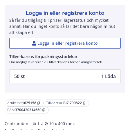
Logga in eller registrera konto
Så får du tillgång till priser, lagerstatus och mycket
annat. Har du inget konto så tar det bara någon minut
att skapa ett.
Logga in eller registrera konto
Tillverkarens förpackningsstorlekar
Om möjligt levererar vi i tillverkarens förpackningsstorlek
50 st
1 Låda
Artikelnr:
1625158
Tillv.art.nr:
BIZ 790822
content_copy
content_copy
EAN:
3700420314660
content_copy
Centrumborr för trä Ø 10 x 400 mm.