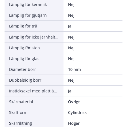
Lämplig för keramik
Nej
Lämplig för gjutjärn
Nej
Lämplig för trä
Ja
Lämplig för icke järnhaltiga metaller
Nej
Lämplig för sten
Nej
Lämplig för glas
Nej
Diameter borr
10 mm
Dubbelsidig borr
Nej
Insticksaxel med platt ände
Ja
Skärmaterial
Övrigt
Skaftform
Cylindrisk
Skärriktning
Höger