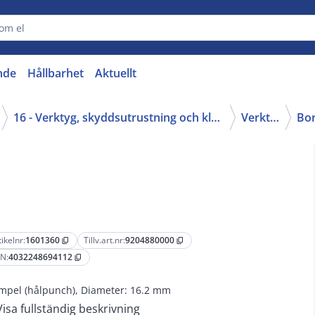
nde
Hållbarhet
Aktuellt
16 - Verktyg, skyddsutrustning och kläder
Verktyg
tikelnr:
1601360
Tillv.art.nr:
9204880000
content_copy
content_copy
N:
4032248694112
content_copy
mpel (hålpunch), Diameter: 16.2 mm
Visa fullständig beskrivning