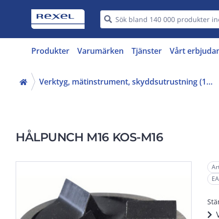
Produkter
Varumärken
Tjänster
Vårt erbjuda
Verktyg, mätinstrument, skyddsutrustning (16, 42)
HÅLPUNCH M16 KOS-M16
Ar
EA
Stä