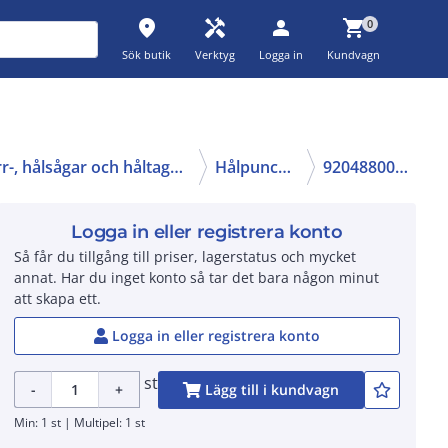
place
handyman
person
shopping_cart
0
Sök butik
Verktyg
Logga in
Kundvagn
Borr-, hålsågar och håltagning
Hålpunchar
9204880000
Logga in eller registrera konto
Så får du tillgång till priser, lagerstatus och mycket
annat. Har du inget konto så tar det bara någon minut
att skapa ett.
Logga in eller registrera konto
st
-
+
Lägg till i kundvagn
Min: 1 st | Multipel: 1 st