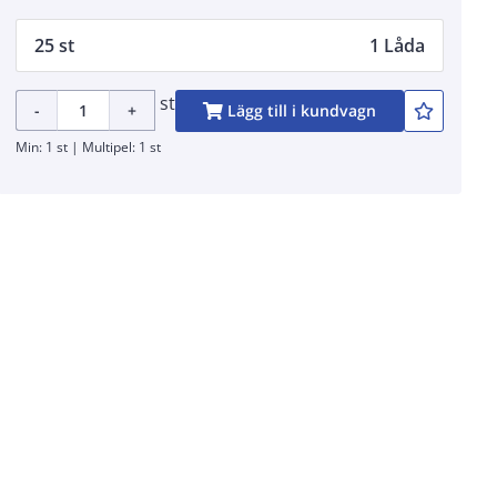
25 st
1 Låda
st
-
+
Lägg till i kundvagn
Min: 1 st | Multipel: 1 st