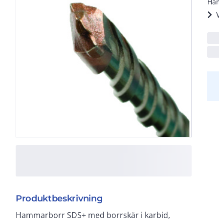
Ham
Produktbeskrivning
Hammarborr SDS+ med borrskär i karbid,
hårda material som t.ex. betong, armerad betong,