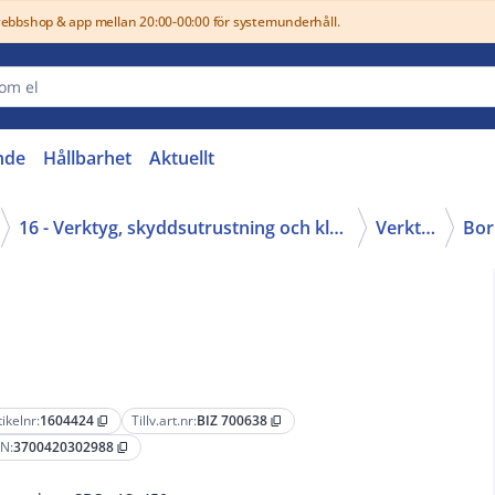
webbshop & app mellan 20:00-00:00 för systemunderhåll.
nde
Hållbarhet
Aktuellt
16 - Verktyg, skyddsutrustning och kläder
Verktyg
tikelnr:
1604424
Tillv.art.nr:
BIZ 700638
content_copy
content_copy
N:
3700420302988
content_copy