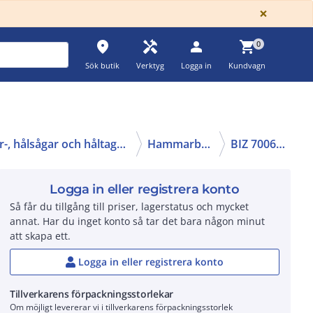
GLOBA
×
place
handyman
person
shopping_cart
0
Sök butik
Verktyg
Logga in
Kundvagn
Borr-, hålsågar och håltagning
Hammarborr
BIZ 700638
Logga in eller registrera konto
Så får du tillgång till priser, lagerstatus och mycket
annat. Har du inget konto så tar det bara någon minut
att skapa ett.
Logga in eller registrera konto
Tillverkarens förpackningsstorlekar
Om möjligt levererar vi i tillverkarens förpackningsstorlek