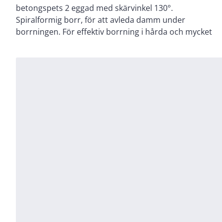
betongspets 2 eggad med skärvinkel 130°.
natursten och murverk. Borren är vakuumhärdad för
Spiralformig borr, för att avleda damm under
borrningen. För effektiv borrning i hårda och mycket