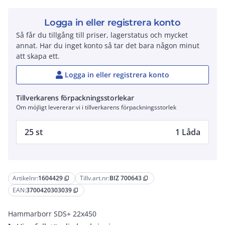
Logga in eller registrera konto
Så får du tillgång till priser, lagerstatus och mycket
annat. Har du inget konto så tar det bara någon minut
att skapa ett.
Logga in eller registrera konto
Tillverkarens förpackningsstorlekar
Om möjligt levererar vi i tillverkarens förpackningsstorlek
25 st
1 Låda
Artikelnr:
1604429
Tillv.art.nr:
BIZ 700643
content_copy
content_copy
EAN:
3700420303039
content_copy
Hammarborr SDS+ 22x450