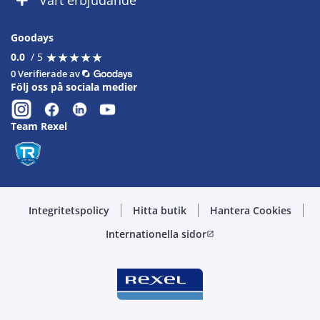
Vårt erbjudande
Goodays
★
★
★
★
★
★
★
★
★
★
0.0
/ 5
0 Verifierade av
Följ oss på sociala medier
Team Rexel
Integritetspolicy
Hitta butik
Hantera Cookies
Internationella sidor
open_in_new