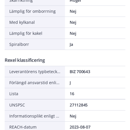
Skärriktning
Höger
Lämplig för omborrning
Nej
Med kylkanal
Nej
Lämplig för kakel
Nej
Spiralborr
Ja
Rexel klassificering
Leverantörens typbeteckning
BIZ 700643
Förlängd ansvarstid enligt ALEM-09
J
Lista
16
UNSPSC
27112845
Informationsplikt enligt REACH
Nej
REACH-datum
2023-08-07