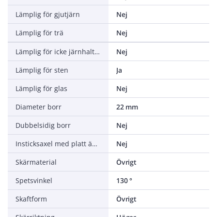
Lämplig för gjutjärn
Nej
Lämplig för trä
Nej
Lämplig för icke järnhaltiga metaller
Nej
Lämplig för sten
Ja
Lämplig för glas
Nej
Diameter borr
22 mm
Dubbelsidig borr
Nej
Insticksaxel med platt ände
Nej
Skärmaterial
Övrigt
Spetsvinkel
130 °
Skaftform
Övrigt