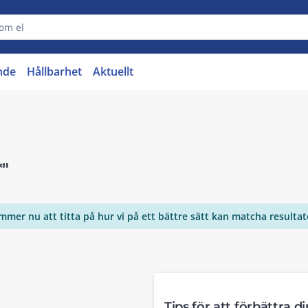
nde
Hållbarhet
Aktuellt
*"
ommer nu att titta på hur vi på ett bättre sätt kan matcha resulta
Tips för att förbättra d