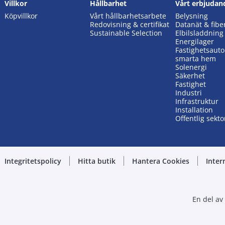
Villkor
Hållbarhet
Vårt erbjudan
Köpvillkor
Vårt hållbarhetsarbete
Belysning
Redovisning & certifikat
Datanät & fibe
Sustainable Selection
Elbilsladdning
Energilager
Fastighetsaut
smarta hem
Solenergi
Säkerhet
Fastighet
Industri
Infrastruktur
Installation
Offentlig sekto
Integritetspolicy
Hitta butik
Hantera Cookies
Inter
En del av