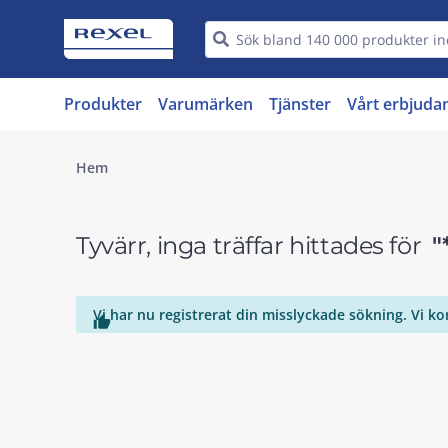
Produkter
Varumärken
Tjänster
Vårt erbjuda
Hem
Tyvärr, inga träffar hittades för
"
Vi har nu registrerat din misslyckade sökning. Vi k
