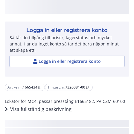
Logga in eller registrera konto
Så får du tillgång till priser, lagerstatus och mycket
annat. Har du inget konto så tar det bara någon minut
att skapa ett.
Logga in eller registrera konto
Artikelnr:
1665434
Tillv.art.nr:
7326081-00
content_copy
content_copy
Lokator för MC4, passar presstång E1665182, PV-CZM-60100
Visa fullständig beskrivning