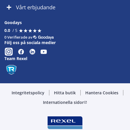
Vårt erbjudande
Goodays
★
★
★
★
★
★
★
★
★
★
0.0
/ 5
0 Verifierade av
Följ oss på sociala medier
Team Rexel
Integritetspolicy
Hitta butik
Hantera Cookies
Internationella sidor
open_in_new