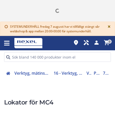
G
×
SYSTEMUNDERHÅLL Fredag 7 augusti har vi tillfälligt stängt vår
info
webbshop & app mellan 20:00-00:00 för systemunderhåll.
place
handyman
person
shopping_cart
0
Verktyg, mätinstrument, skyddsutrustning (16, 42)
16 - Verktyg, skyddsutrustning och kläder
Verktyg
Presstång
7326081-00
Lokator för MC4