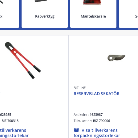
ax
Kapverktyg
Mantelskärare
S
BIZLINE
X
RESERVBLAD SEKATÖR
623985
Artikelnr:
1623987
r:
BIZ 700313
Tillv. art.nr:
BIZ 790006
 tillverkarens
Visa tillverkarens
ingsstorlekar
förpackningsstorlekar