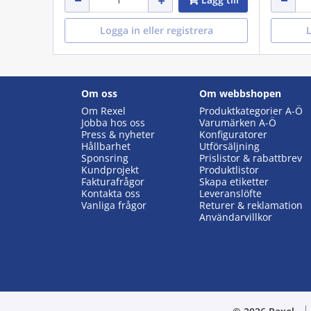
Logga in eller registrera
L
Om oss
Om webbshopen
Om Rexel
Produktkategorier A-Ö
Jobba hos oss
Varumärken A-Ö
Press & nyheter
Konfiguratorer
Hållbarhet
Utförsäljning
Sponsring
Prislistor & rabattbrev
Kundprojekt
Produktlistor
Fakturafrågor
Skapa etiketter
Kontakta oss
Leveranslöfte
Vanliga frågor
Returer & reklamation
Användarvillkor