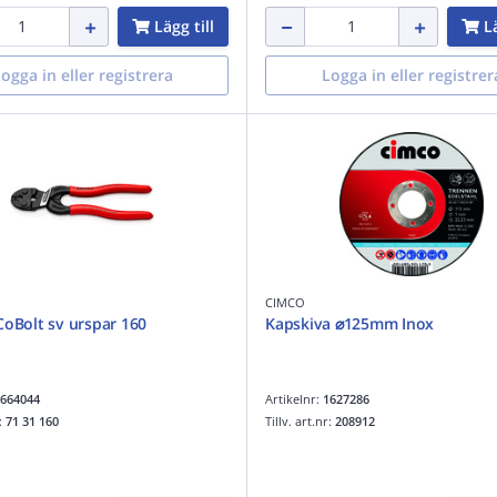
Lägg till
Lä
ogga in eller registrera
Logga in eller registrer
CIMCO
CoBolt sv urspar 160
Kapskiva ⌀125mm Inox
664044
Artikelnr:
1627286
r:
71 31 160
Tillv. art.nr:
208912