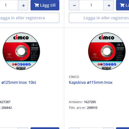
Lägg till
Lä
ogga in eller registrera
Logga in eller registrer
CIMCO
a ⌀125mm Inox 10st
Kapskiva ⌀115mm Inox
627287
Artikelnr:
1627285
r:
206842
Tillv. art.nr:
208910