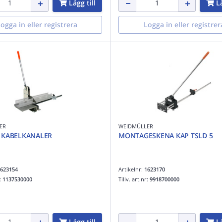
Lägg till
Lä
ogga in eller registrera
Logga in eller registrer
ER
WEIDMÜLLER
 KABELKANALER
MONTAGESKENA KAP TSLD 5
623154
Artikelnr:
1623170
r:
1137530000
Tillv. art.nr:
9918700000
Lägg till
Lä