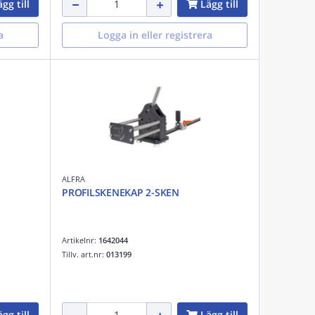
gg till
Lägg till
a
Logga in eller registrera
ALFRA
PROFILSKENEKAP 2-SKEN
Artikelnr:
1642044
Tillv. art.nr:
013199
gg till
Lägg till