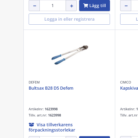
Lägg till
Logga in eller registrera
L
DEFEM
CIMCO
Bultsax B28 D5 Defem
Kapskiv
Artikelnr:
1623998
Artikelnr:
1
Tillv. art.nr:
1623998
Tillv. art.n
Visa tillverkarens
förpackningsstorlekar