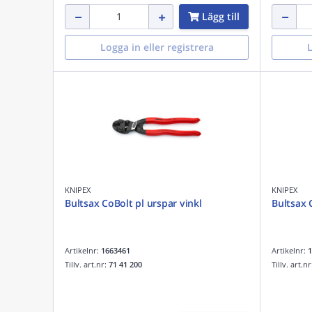
Lägg till
Logga in eller registrera
L
KNIPEX
KNIPEX
Bultsax CoBolt pl urspar vinkl
Bultsax 
Artikelnr:
1663461
Artikelnr:
1
Tillv. art.nr:
71 41 200
Tillv. art.n