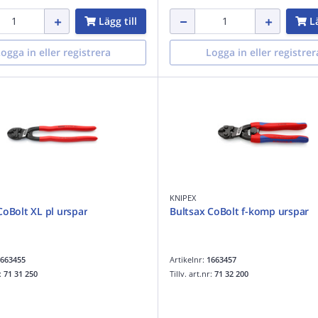
Lägg till
Lä
ogga in eller registrera
Logga in eller registrer
KNIPEX
CoBolt XL pl urspar
Bultsax CoBolt f-komp urspar
663455
Artikelnr:
1663457
r:
71 31 250
Tillv. art.nr:
71 32 200