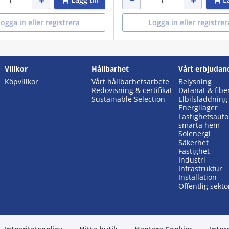
ogga in eller registrera
Logga in eller registrer
Villkor
Hållbarhet
Vårt erbjudan
Köpvillkor
Vårt hållbarhetsarbete
Belysning
Redovisning & certifikat
Datanät & fibe
Sustainable Selection
Elbilsladdning
Energilager
Fastighetsaut
smarta hem
Solenergi
Säkerhet
Fastighet
Industri
Infrastruktur
Installation
Offentlig sekto