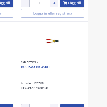
gg till
Lägg till
a
Logga in eller registrera
SAB ELTEKNIK
BULTSAX BK-450H
Artikelnr:
1623920
Tillv. art.nr:
10001100