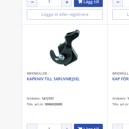
Lägg till
Logga in eller registrera
L
WEIDMÜLLER
WEIDMÜLL
KAPKNIV TILL SKRUVMEJSEL
KAP FÖR
Artikelnr:
1612101
Artikelnr:
1
Tillv. art.nr:
9006020000
Tillv. art.n
Lägg till