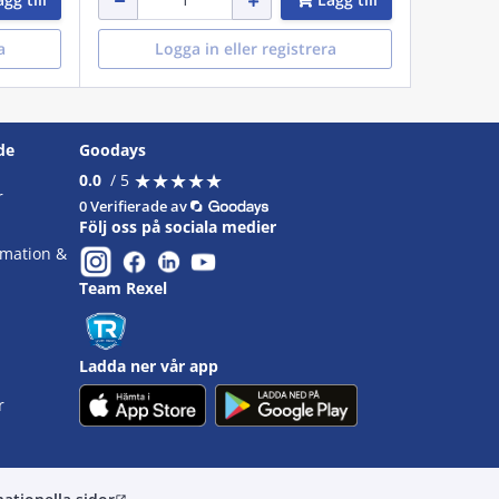
a
Logga in eller registrera
de
Goodays
★
★
★
★
★
★
★
★
★
★
0.0
/ 5
r
0 Verifierade av
Följ oss på sociala medier
omation &
Team Rexel
Ladda ner vår app
r