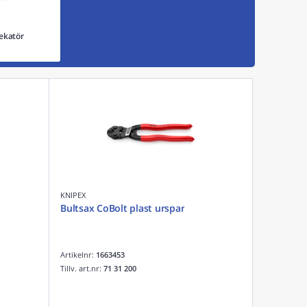
ekatör
KNIPEX
Bultsax CoBolt plast urspar
Artikelnr:
1663453
Tillv. art.nr:
71 31 200