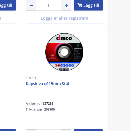
gg till
Lägg till
a
Logga in eller registrera
CIMCO
Kapskiva ⌀115mm Stål
Artikelnr:
1627288
Tillv. art.nr:
208900