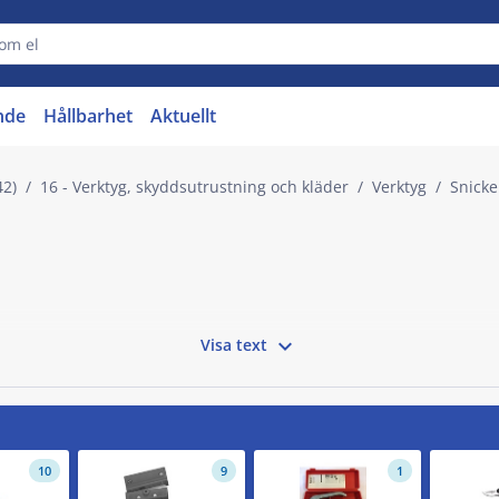
nde
Hållbarhet
Aktuellt
42)
16 - Verktyg, skyddsutrustning och kläder
Verktyg
Snicke

Visa text
10
9
1