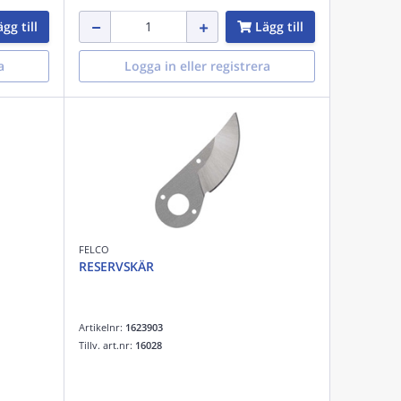
gg till
Lägg till
a
Logga in eller registrera
FELCO
RESERVSKÄR
Artikelnr:
1623903
Tillv. art.nr:
16028