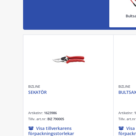
Bults
BIZLINE
BIZLINE
SEKATÖR
BULTSA
Artikelnr:
1623986
Artikelnr:
1
Tillv. art.nr:
BIZ 790005
Tillv. art.n
Visa tillverkarens
Visa
förpackningsstorlekar
förpackn