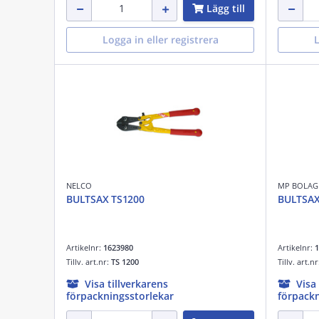
Lägg till
Logga in eller registrera
L
NELCO
MP BOLAG
BULTSAX TS1200
BULTSA
Artikelnr:
1623980
Artikelnr:
1
Tillv. art.nr:
TS 1200
Tillv. art.n
Visa tillverkarens
Visa
förpackningsstorlekar
förpackn