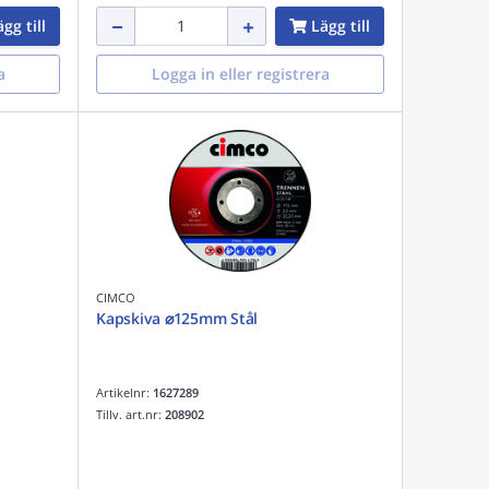
gg till
Lägg till
a
Logga in eller registrera
CIMCO
Kapskiva ⌀125mm Stål
Artikelnr:
1627289
Tillv. art.nr:
208902