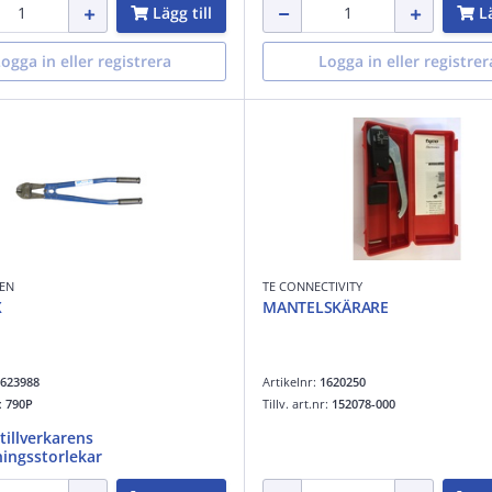
Lägg till
Lä
ogga in eller registrera
Logga in eller registrer
EN
TE CONNECTIVITY
X
MANTELSKÄRARE
623988
Artikelnr:
1620250
r:
790P
Tillv. art.nr:
152078-000
 tillverkarens
ingsstorlekar