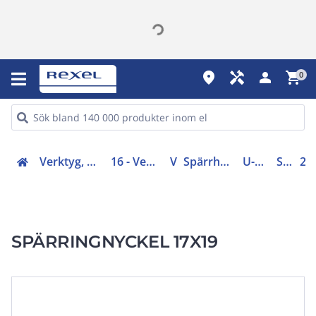
place
handyman
person
shopping_cart
0
Verktyg, mätinstrument, skyddsutrustning (16, 42)
16 - Verktyg, skyddsutrustning och kläder
Verktyg
Spärrhandtag, hyls-, ring- och skiftnycklar
U-, Ring- & skiftnycklar
Spärringnyckel
23
SPÄRRINGNYCKEL 17X19