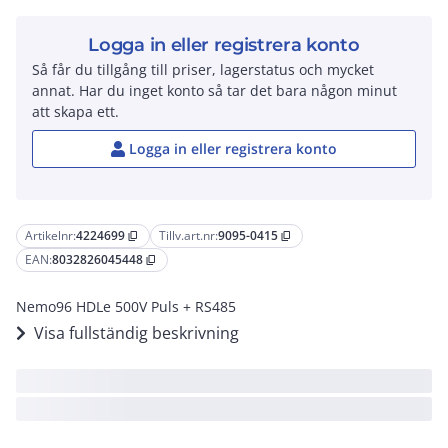
Logga in eller registrera konto
Så får du tillgång till priser, lagerstatus och mycket
annat. Har du inget konto så tar det bara någon minut
att skapa ett.
Logga in eller registrera konto
Artikelnr:
4224699
Tillv.art.nr:
9095-0415
content_copy
content_copy
EAN:
8032826045448
content_copy
Nemo96 HDLe 500V Puls + RS485
Visa fullständig beskrivning