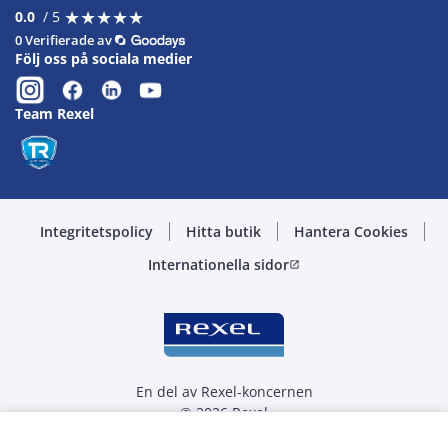
★
★
★
★
★
★
★
★
★
★
0.0
/ 5
0 Verifierade av
Följ oss på sociala medier
Team Rexel
Integritetspolicy
Hitta butik
Hantera Cookies
Internationella sidor
open_in_new
En del av Rexel-koncernen
© 2026 Rexel