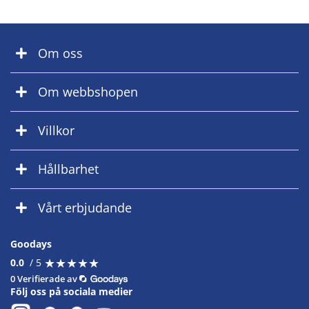
Om oss
Om webbshopen
Villkor
Hållbarhet
Vårt erbjudande
Goodays
★
★
★
★
★
★
★
★
★
★
0.0
/ 5
0 Verifierade av
Följ oss på sociala medier