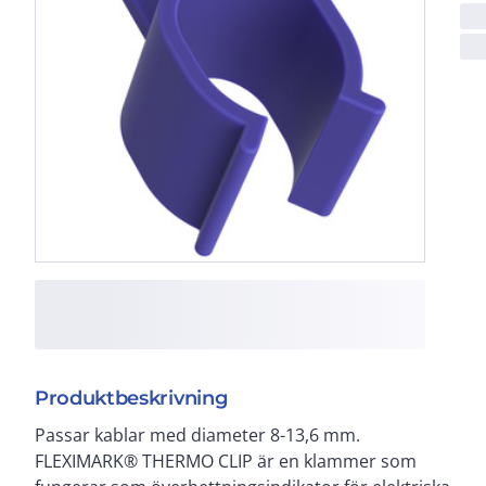
Produktbeskrivning
Passar kablar med diameter 8-13,6 mm.
patenterad. Om eller när klammern överhettats, så är
FLEXIMARK® THERMO CLIP är en klammer som
färgskiftningen permanent och ger en visuell