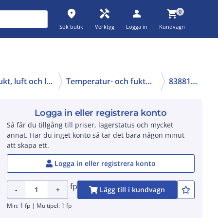
place
handyman
person
shopping_cart
0
Sök butik
Verktyg
Logga in
Kundvagn
Mätare för temperatur, fukt, luft och ljus (Lux)
Temperatur- och fuktmätare
83881106
Logga in eller registrera konto
Så får du tillgång till priser, lagerstatus och mycket
annat. Har du inget konto så tar det bara någon minut
att skapa ett.
Logga in eller registrera konto
fp
-
+
Lägg till i kundvagn
Min: 1 fp | Multipel: 1 fp