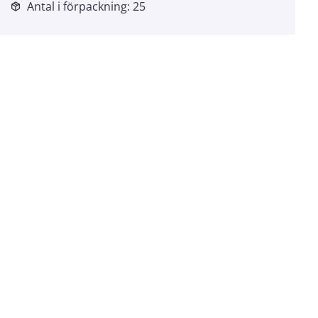
Antal i förpackning: 25
package_2