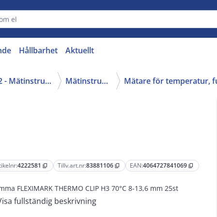
nde
Hållbarhet
Aktuellt
42 - Mätinstrument
Mätinstrument
tikelnr:
4222581
Tillv.art.nr:
83881106
EAN:
4064727841069
content_copy
content_copy
content_copy
mma FLEXIMARK THERMO CLIP H3 70°C 8-13,6 mm 25st
Visa fullständig beskrivning