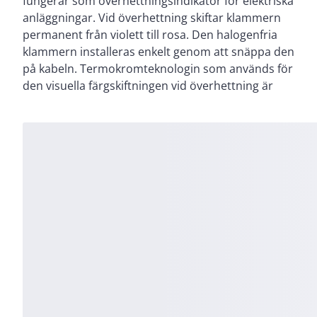
fungerar som överhettningsindikator för elektriska
indikator före och mellan infraröd- och
anläggningar. Vid överhettning skiftar klammern
ultraljudsinspektioner. Den permanenta ändringen
permanent från violett till rosa. Den halogenfria
till rosa färg låter inspektörer se
klammern installeras enkelt genom att snäppa den
övertemperaturhändelser i intermittent belastade
på kabeln. Termokromteknologin som används för
den visuella färgskiftningen vid överhettning är