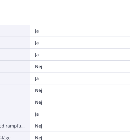
Ja
Ja
Ja
Nej
Ja
Nej
Nej
Ja
Märktestspänning justerbar med rampfunktion
Nej
-läge
Nej