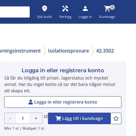
place
handyman
person
shopping_cart
0
Sök butik
Verktyg
Logga in
Kundvagn
ovningsinstrument
Isolationsprovare
42.3502
Logga in eller registrera konto
Så får du tillgång till priser, lagerstatus och mycket
annat. Har du inget konto så tar det bara någon minut
att skapa ett.
Logga in eller registrera konto
st
-
+
Lägg till i kundvagn
Min: 1 st | Multipel: 1 st