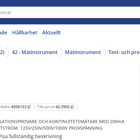
nde
Hållbarhet
Aktuellt
2)
42 - Mätinstrument
Mätinstrument
Test- och pr
tikelnr:
4206123
Tillv.art.nr:
42.3502
content_copy
content_copy
OLATIONSPROVARE OCH KONTINUITETSMÄTARE MED 200mA
TSTRÖM. 125V/250V/500V/1000V PROVSPÄNNING
Visa fullständig beskrivning