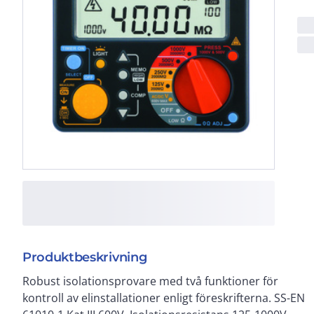
Produktbeskrivning
Robust isolationsprovare med två funktioner för
Kontinuitet > 200mA. Minne för 100 mätvärden. Lev.
kontroll av elinstallationer enligt föreskrifterna. SS-EN