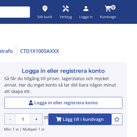
place
handyman
person
shopping_cart
0
Sök butik
Verktyg
Logga in
Kundvagn
trafo
CTD1X1005AXXX
Logga in eller registrera konto
Så får du tillgång till priser, lagerstatus och mycket
annat. Har du inget konto så tar det bara någon minut
att skapa ett.
Logga in eller registrera konto
st
-
+
Lägg till i kundvagn
Min: 1 st | Multipel: 1 st