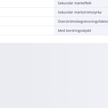
Sekundär märkeffekt
Sekundär märkströmstyrka
Överströmsbegränsningsfakto
Med beröringsskydd