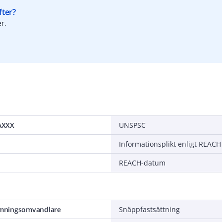
fter?
r.
AXXX
UNSPSC
Informationsplikt enligt REACH
REACH-datum
mningsomvandlare
Snäppfastsättning