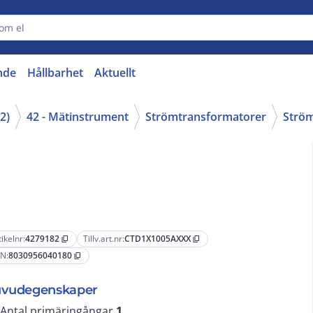
nde
Hållbarhet
Aktuellt
2)
42 - Mätinstrument
Strömtransformatorer
Ström
tikelnr:
4279182
Tillv.art.nr:
CTD1X1005AXXX
content_copy
content_copy
N:
8030956040180
content_copy
vudegenskaper
Antal primäringångar
1