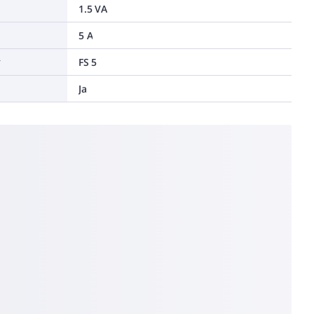
1.5 VA
5 A
r
FS 5
Ja