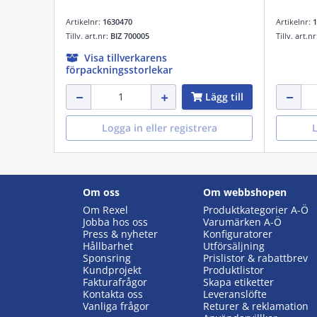
Artikelnr:
1630470
Artikelnr:
1
Tillv. art.nr:
BIZ 700005
Tillv. art.n
Visa tillverkarens
förpackningsstorlekar
Lägg till
Logga in eller registrera
L
Om oss
Om webbshopen
Om Rexel
Produktkategorier A-Ö
Jobba hos oss
Varumärken A-Ö
Press & nyheter
Konfiguratorer
Hållbarhet
Utförsäljning
Sponsring
Prislistor & rabattbrev
Kundprojekt
Produktlistor
Fakturafrågor
Skapa etiketter
Kontakta oss
Leveranslöfte
Vanliga frågor
Returer & reklamation