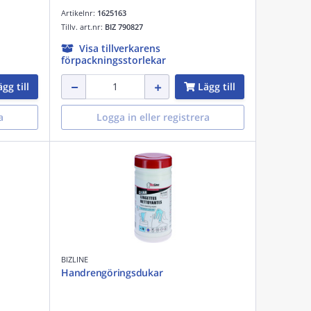
Artikelnr:
1625163
Tillv. art.nr:
BIZ 790827
Visa tillverkarens
förpackningsstorlekar
gg till
Lägg till
a
Logga in eller registrera
BIZLINE
Handrengöringsdukar