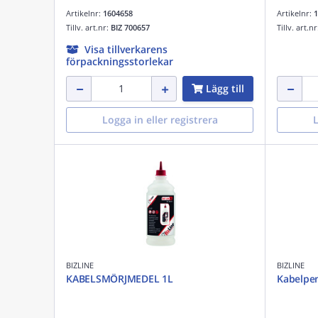
Artikelnr:
1604658
Artikelnr:
1
Tillv. art.nr:
BIZ 700657
Tillv. art.n
Visa tillverkarens
förpackningsstorlekar
Lägg till
Logga in eller registrera
L
BIZLINE
BIZLINE
KABELSMÖRJMEDEL 1L
Kabelpen