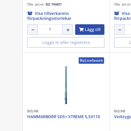
Tillv. art.nr:
BIZ 790807
Tillv. art.n
Visa tillverkarens
Visa
förpackningsstorlekar
förpackn
Lägg till
Logga in eller registrera
L
BizLinefavorit
BIZLINE
BIZLINE
HAMMARBORR SDS+ XTREME 5,5X110
Verktygs