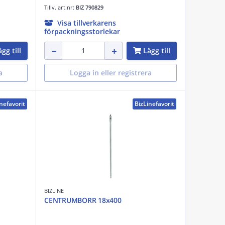
Tillv. art.nr:
BIZ 790829
Visa tillverkarens
förpackningsstorlekar
gg till
Lägg till
a
Logga in eller registrera
nefavorit
BizLinefavorit
BIZLINE
CENTRUMBORR 18x400