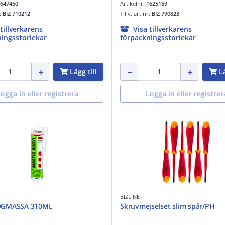
647450
Artikelnr:
1625159
r:
BIZ 710212
Tillv. art.nr:
BIZ 790823
 tillverkarens
Visa tillverkarens
ingsstorlekar
förpackningsstorlekar
Lägg till
Lä
ogga in eller registrera
Logga in eller registrer
BIZLINE
OGMASSA 310ML
Skruvmejselset slim spår/PH