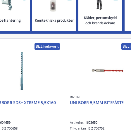
Kläder, personskydd
belhantering
Kemtekniska produkter
och brandsläckare
BizLinefavorit
BizLi
BIZLINE
ORR SDS+ XTREME 5,5X160
UNI BORR 5,5MM BITSFÄSTE
604659
Artikelnr:
1603650
r:
BIZ 700658
Tillv. art.nr:
BIZ 700752