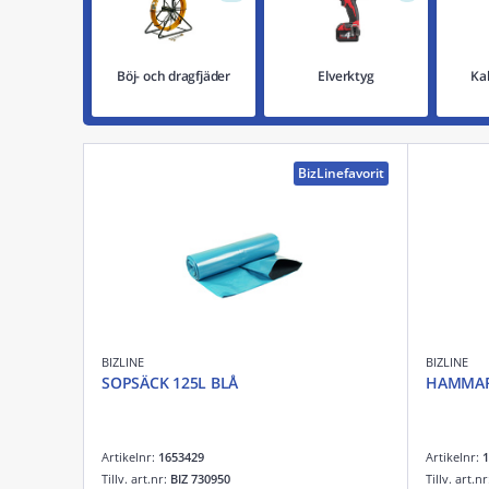
Böj- och dragfjäder
Elverktyg
Ka
BizLinefavorit
BIZLINE
BIZLINE
SOPSÄCK 125L BLÅ
HAMMARB
Artikelnr:
1653429
Artikelnr:
1
Tillv. art.nr:
BIZ 730950
Tillv. art.n