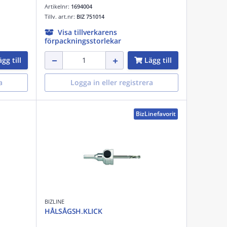
Artikelnr:
1694004
Tillv. art.nr:
BIZ 751014
Visa tillverkarens
förpackningsstorlekar
gg till
Lägg till
a
Logga in eller registrera
BizLinefavorit
BIZLINE
HÅLSÅGSH.KLICK