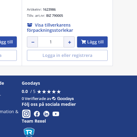
Artikelnr:
1623986
Tillv. art.nr:
BIZ 790005
Visa tillverkarens
förpackningsstorlekar
gg till
Lägg till
a
Logga in eller registrera
de
Goodays
★
★
★
★
★
★
★
★
★
★
0.0
/ 5
r
0 Verifierade av
Följ oss på sociala medier
omation &
Team Rexel