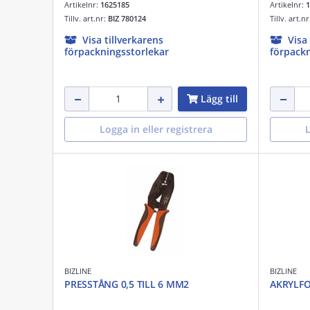
Artikelnr:
1625185
Artikelnr:
1
Tillv. art.nr:
BIZ 780124
Tillv. art.n
Visa tillverkarens
Visa
förpackningsstorlekar
förpackn
Lägg till
Logga in eller registrera
L
BIZLINE
BIZLINE
PRESSTÅNG 0,5 TILL 6 MM2
AKRYLF