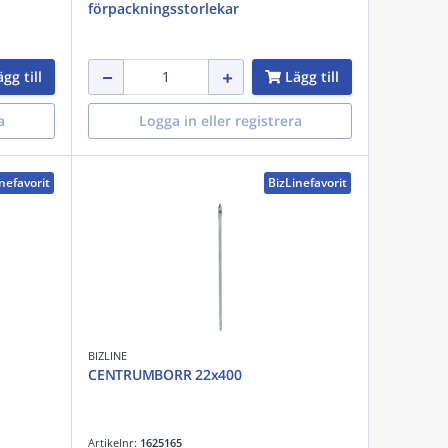
förpackningsstorlekar
gg till
Lägg till
a
Logga in eller registrera
nefavorit
BizLinefavorit
BIZLINE
CENTRUMBORR 22x400
Artikelnr:
1625165