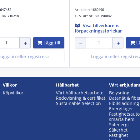
647452
Artikelnr:
1660490
r:
BIZ 710218
Tillv. art.nr:
BIZ 790082
Visa tillverkarens
förpackningsstorlekar
Lägg till
Lä
ogga in eller registrera
Logga in eller registrer
Villkor
Hållbarhet
Vårt erbjudan
Köpvillkor
Vårt hållbarhetsarbete
Belysning
Redovisning & certifikat
Datanät & fibe
Sustainable Selection
Elbilsladdning
Energilager
Fastighetsaut
smarta hem
Solenergi
Säkerhet
Fastighet