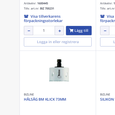
Artikelnr:
1600445
Artikelnr:
1
Tillv. art.nr:
BIZ 700231
Tillv. art.n
Visa tillverkarens
Visa
förpackningsstorlekar
förpackn
Lägg till
Logga in eller registrera
L
BIZLINE
BIZLINE
HÅLSÅG BM KLICK 73MM
SILIKON