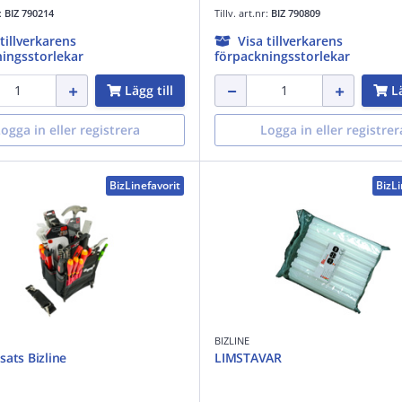
r:
BIZ 790214
Tillv. art.nr:
BIZ 790809
 tillverkarens
Visa tillverkarens
ingsstorlekar
förpackningsstorlekar
Lägg till
Lä
ogga in eller registrera
Logga in eller registrer
BizLinefavorit
BizLi
BIZLINE
sats Bizline
LIMSTAVAR