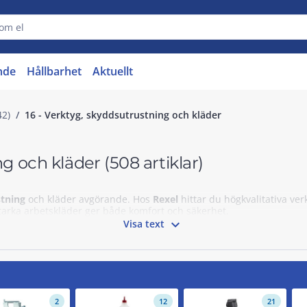
nde
Hållbarhet
Aktuellt
42)
16 - Verktyg, skyddsutrustning och kläder
ng och kläder
(508 artiklar)
tning
och kläder avgörande. Hos
Rexel
hittar du högkvalitativa ve
tarka arbetskläder ger både komfort och säkerhet.

Visa text
2
12
21