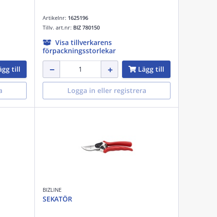
Artikelnr:
1625196
Tillv. art.nr:
BIZ 780150
Visa tillverkarens
förpackningsstorlekar
gg till
Lägg till
a
Logga in eller registrera
BIZLINE
SEKATÖR