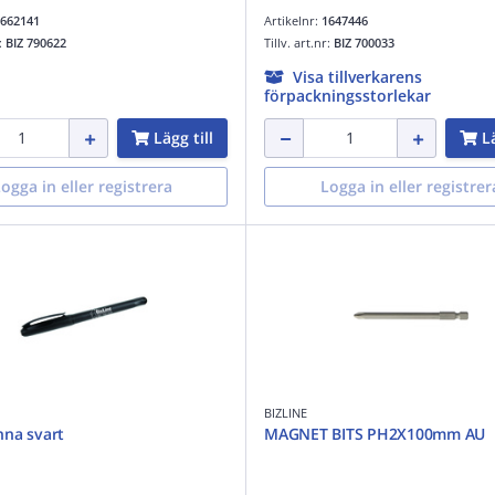
662141
Artikelnr:
1647446
r:
BIZ 790622
Tillv. art.nr:
BIZ 700033
Visa tillverkarens
förpackningsstorlekar
Lägg till
Lä
ogga in eller registrera
Logga in eller registrer
BIZLINE
na svart
MAGNET BITS PH2X100mm AU