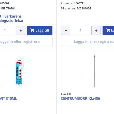
635307
Artikelnr:
1663711
r:
BIZ 780204
Tillv. art.nr:
BIZ 781036
 tillverkarens
ingsstorlekar
Lägg till
Lä
ogga in eller registrera
Logga in eller registrer
BIZLINE
 VIT 310ML
CENTRUMBORR 12x406