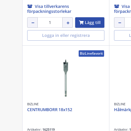
Visa tillverkarens
Visa
förpackningsstorlekar
förpackn
Lägg till
Logga in eller registrera
L
BizLinefavorit
BIZLINE
BIZLINE
CENTRUMBORR 18x152
Hålmärk
Artikelnr:
1625119
Artikelnr:
1