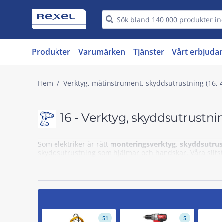
Produkter
Varumärken
Tjänster
Vårt erbjuda
Hem
Verktyg, mätinstrument, skyddsutrustning (16, 
16 - Verktyg, skyddsutrustni
Som elektriker är rätt
monteringsverktyg
,
skyddsutrus
skyddsutrustning som hjälmar och handskar. Våra slits
51
5