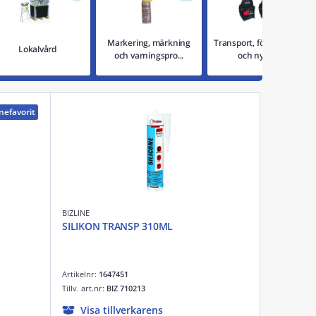
Markering, märkning
Transport, förvaring, lås
Lokalvård
och varningspro...
och nycklar
nefavorit
BIZLINE
SILIKON TRANSP 310ML
Artikelnr:
1647451
Tillv. art.nr:
BIZ 710213
Visa tillverkarens