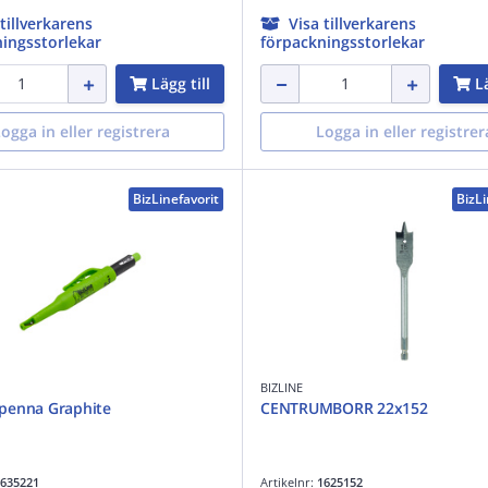
 tillverkarens
Visa tillverkarens
ingsstorlekar
förpackningsstorlekar
Lägg till
Lä
ogga in eller registrera
Logga in eller registrer
BizLinefavorit
BizLi
BIZLINE
penna Graphite
CENTRUMBORR 22x152
635221
Artikelnr:
1625152