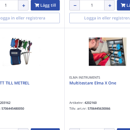
Lägg till
Lä
ogga in eller registrera
Logga in eller registrer
ELMA INSTRUMENTS
TT TILL METREL
Multitestare Elma X One
203162
Artikelnr:
4202160
r:
5706445480050
Tillv. art.nr:
5706445630066