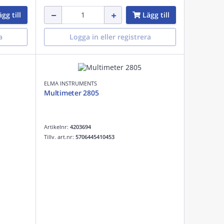
gg till
Lägg till
a
Logga in eller registrera
ELMA INSTRUMENTS
Multimeter 2805
Artikelnr:
4203694
Tillv. art.nr:
5706445410453