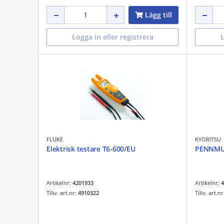
Lägg till
Logga in eller registrera
L
FLUKE
KYORITSU
Elektrisk testare T6-600/EU
PENNMU
Artikelnr:
4201933
Artikelnr:
4
Tillv. art.nr:
4910322
Tillv. art.n