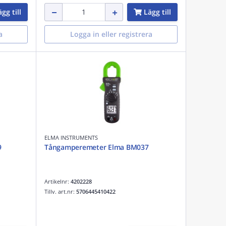
gg till
Lägg till
a
Logga in eller registrera
ELMA INSTRUMENTS
9
Tångamperemeter Elma BM037
Artikelnr:
4202228
Tillv. art.nr:
5706445410422