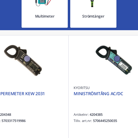
Multimeter
Strömtänger
KYORITSU
PEREMETER KEW 2031
MINISTRÖMTÅNG AC/DC
204348
Artikelnr:
4204385
r:
5703317519986
Tillv. art.nr:
5706445250035