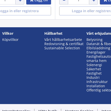
ogga in eller registrera
Logga in eller registrer
Villkor
Hållbarhet
Vårt erbjudan
Köpvillkor
Vårt hållbarhetsarbete
Belysning
Redovisning & certifikat
Datanät & fibe
Sustainable Selection
Elbilsladdning
Energilager
Fastighetsaut
smarta hem
Solenergi
Säkerhet
Fastighet
Industri
Infrastruktur
Installation
Offentlig sekto