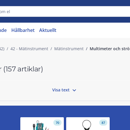
nde
Hållbarhet
Aktuellt
42)
42 - Mätinstrument
Mätinstrument
Multimeter och str
r
(157 artiklar)

Visa text
70
87