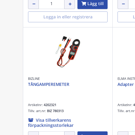
Lägg till
Logga in eller registrera
L
BIZLINE
ELMA INS
TÅNGAMPEREMETER
Adapter 
Artikelnr:
4202321
Artikelnr:
4
Tillv. art.nr:
BIZ 780313
Tillv. art.n
Visa tillverkarens
förpackningsstorlekar