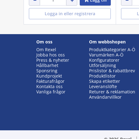
Logga in eller registrera
L
Om oss
Om webbshopen
Om Rexel
Produktkategorier A-Ö
Jobba hos oss
Varumärken A-Ö
Press & nyheter
Konfiguratorer
Hållbarhet
Utförsäljning
Sponsring
Prislistor & rabattbrev
Kundprojekt
Produktlistor
Fakturafrågor
Skapa etiketter
Kontakta oss
Leveranslöfte
Vanliga frågor
Returer & reklamation
Användarvillkor