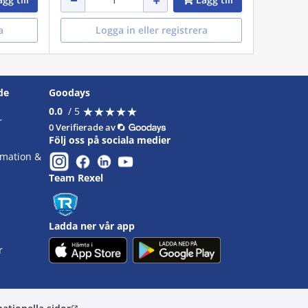
a
Logga in eller registrera
de
Goodays
★
★
★
★
★
★
★
★
★
★
0.0
/ 5
r
0 Verifierade av
Följ oss på sociala medier
omation &
Team Rexel
Ladda ner vår app
r