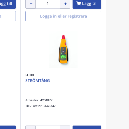
gg till
Lägg till
a
Logga in eller registrera
FLUKE
STRÖMTÅNG
Artikelnr:
4204877
Tillv. art.nr:
2646347