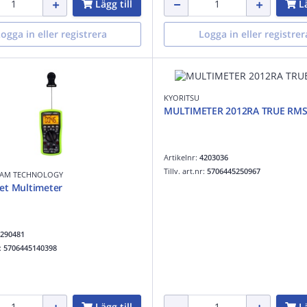
Lägg till
Lä
ogga in eller registrera
Logga in eller registrer
KYORITSU
MULTIMETER 2012RA TRUE RM
Artikelnr:
4203036
Tillv. art.nr:
5706445250967
AM TECHNOLOGY
et Multimeter
290481
r:
5706445140398
Lägg till
Lä