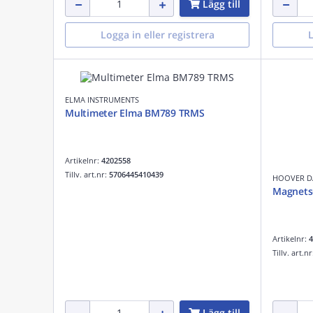
Lägg till
Logga in eller registrera
L
ELMA INSTRUMENTS
Multimeter Elma BM789 TRMS
Artikelnr:
4202558
Tillv. art.nr:
5706445410439
HOOVER D
Magnets
Artikelnr:
4
Tillv. art.n
Lägg till