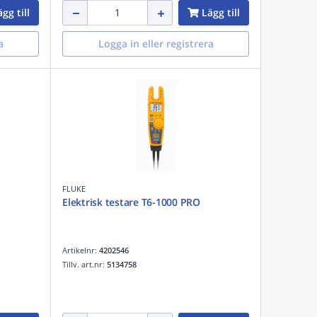
gg till
Lägg till
a
Logga in eller registrera
FLUKE
Elektrisk testare T6-1000 PRO
Artikelnr:
4202546
Tillv. art.nr:
5134758