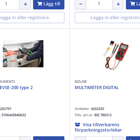
Lägg till
Lä
ogga in eller registrera
Logga in eller registrer
TRUMENTS
BIZLINE
EVSE-200 type 2
MULTIMETER DIGITAL
202797
Artikelnr:
4202320
r:
5706445840632
Tillv. art.nr:
BIZ 780312
Visa tillverkarens
förpackningsstorlekar