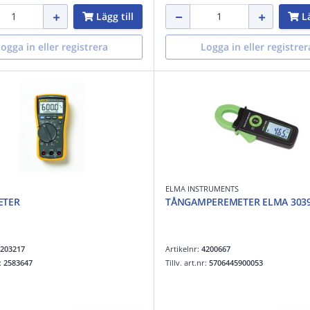
Lägg till
Lä
ogga in eller registrera
Logga in eller registrer
ELMA INSTRUMENTS
ETER
TÅNGAMPEREMETER ELMA 303
203217
Artikelnr:
4200667
r:
2583647
Tillv. art.nr:
5706445900053