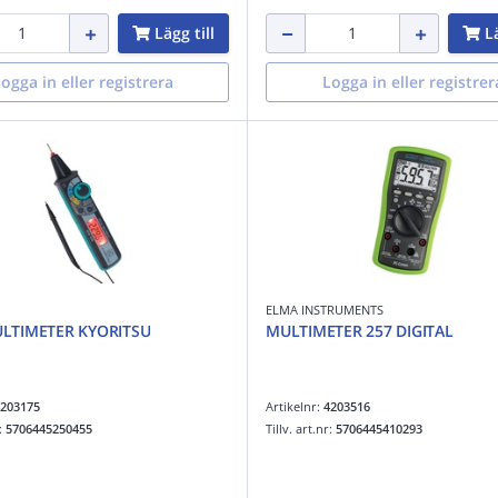
Lägg till
Lä
ogga in eller registrera
Logga in eller registrer
ELMA INSTRUMENTS
LTIMETER KYORITSU
MULTIMETER 257 DIGITAL
203175
Artikelnr:
4203516
r:
5706445250455
Tillv. art.nr:
5706445410293