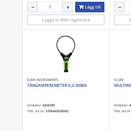
Lägg till
Logga in eller registrera
L
ELMA INSTRUMENTS
FLUKE
TÅNGAMPEREMETER 0,2-3000A
MULTIM
Artikelnr:
4204299
Artikelnr:
4
Tillv. art.nr:
5706445630042
Tillv. art.n