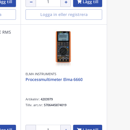
gg till
Lägg till
a
Logga in eller registrera
S
ELMA INSTRUMENTS
Processmultimeter Elma 6660
Artikelnr:
4203979
Tillv. art.nr:
5706445874019
gg till
Lägg till