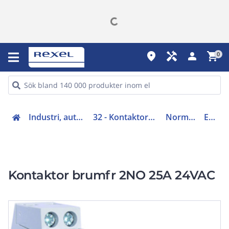
place
handyman
person
shopping_cart
0
Industri, automation (31-40, 45)
32 - Kontaktorer och startapparater
Normkontaktorer
ESD225S
Kontaktor brumfr 2NO 25A 24VAC