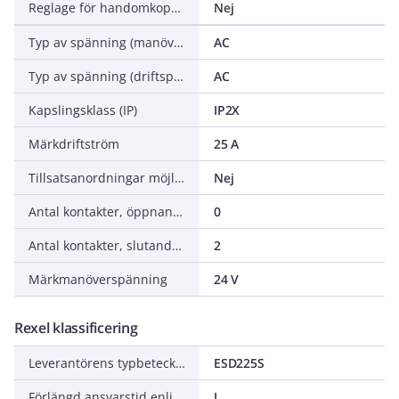
Reglage för handomkopplare
Nej
Typ av spänning (manöverspänning)
AC
Typ av spänning (driftspänning)
AC
Kapslingsklass (IP)
IP2X
Märkdriftström
25 A
Tillsatsanordningar möjliga
Nej
Antal kontakter, öppnande (NC - normalt stängda)
0
Antal kontakter, slutande (NO - normalt öppna)
2
Märkmanöverspänning
24 V
Rexel klassificering
Leverantörens typbeteckning
ESD225S
Förlängd ansvarstid enligt ALEM-09
J