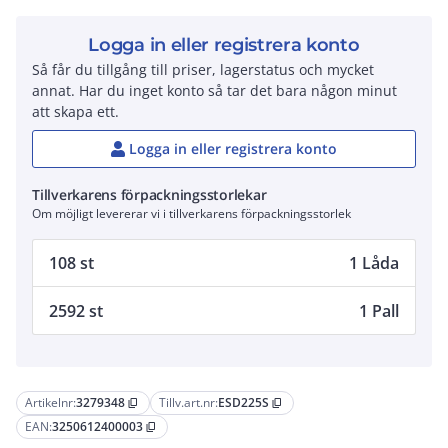
Logga in eller registrera konto
Så får du tillgång till priser, lagerstatus och mycket
annat. Har du inget konto så tar det bara någon minut
att skapa ett.
Logga in eller registrera konto
Tillverkarens förpackningsstorlekar
Om möjligt levererar vi i tillverkarens förpackningsstorlek
108 st
1 Låda
2592 st
1 Pall
Artikelnr:
3279348
Tillv.art.nr:
ESD225S
content_copy
content_copy
EAN:
3250612400003
content_copy