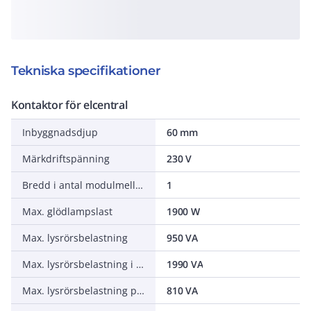
Tekniska specifikationer
Kontaktor för elcentral
Inbyggnadsdjup
60 mm
Märkdriftspänning
230 V
Bredd i antal modulmellanrum
1
Max. glödlampslast
1900 W
Max. lysrörsbelastning
950 VA
Max. lysrörsbelastning i Duo-koppling
1990 VA
Max. lysrörsbelastning parallellkompenserad
810 VA