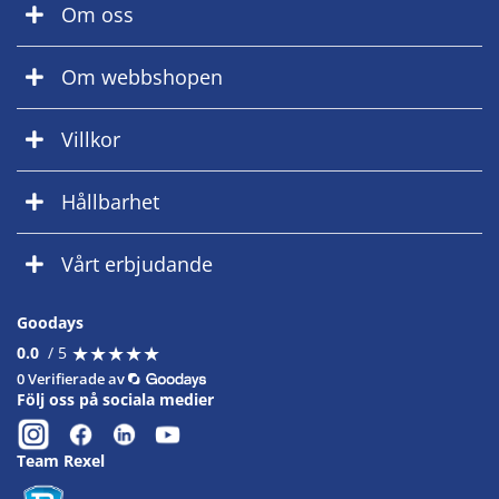
Om oss
Om webbshopen
Villkor
Hållbarhet
Vårt erbjudande
Goodays
★
★
★
★
★
★
★
★
★
★
0.0
/ 5
0 Verifierade av
Följ oss på sociala medier
Team Rexel