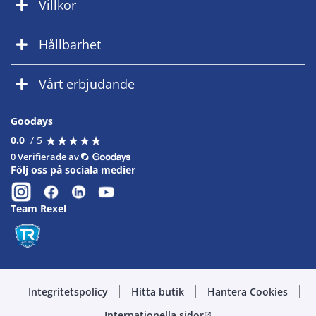
Villkor
Hållbarhet
Vårt erbjudande
Goodays
★
★
★
★
★
★
★
★
★
★
0.0
/ 5
0 Verifierade av
Följ oss på sociala medier
Team Rexel
Integritetspolicy
Hitta butik
Hantera Cookies
Internationella sidor
open_in_new