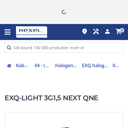
place
handyman
person
shopping_cart
0
Kabel (00-05, 48-49)
04 - Installationskabel
Halogenfri installationskabel
EXQ halogenfri installationskabel
0448972-KAP
EXQ-LIGHT 3G1,5 NEXT QNE