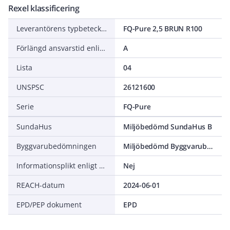
Rexel klassificering
Leverantörens typbeteckning
FQ-Pure 2,5 BRUN R100
Förlängd ansvarstid enligt ALEM-09
A
Lista
04
UNSPSC
26121600
Serie
FQ-Pure
SundaHus
Miljöbedömd SundaHus B
Byggvarubedömningen
Miljöbedömd Byggvarubedömning Accepteras
Informationsplikt enligt REACH
Nej
REACH-datum
2024-06-01
EPD/PEP dokument
EPD