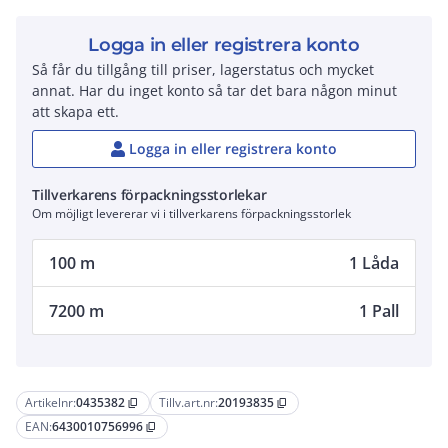
Logga in eller registrera konto
Så får du tillgång till priser, lagerstatus och mycket
annat. Har du inget konto så tar det bara någon minut
att skapa ett.
Logga in eller registrera konto
Tillverkarens förpackningsstorlekar
Om möjligt levererar vi i tillverkarens förpackningsstorlek
100 m
1 Låda
7200 m
1 Pall
Artikelnr:
0435382
Tillv.art.nr:
20193835
content_copy
content_copy
EAN:
6430010756996
content_copy