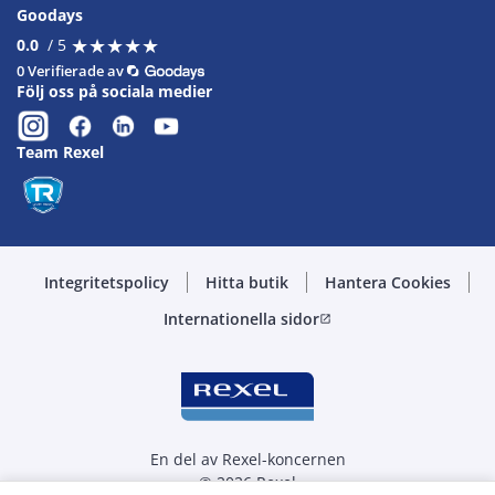
Goodays
★
★
★
★
★
★
★
★
★
★
0.0
/ 5
0 Verifierade av
Följ oss på sociala medier
Team Rexel
Integritetspolicy
Hitta butik
Hantera Cookies
Internationella sidor
open_in_new
En del av Rexel-koncernen
© 2026 Rexel