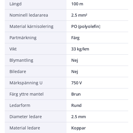
Längd
100 m
Nominell ledararea
2.5 mm²
Material kärnisolering
PO (polyolefin)
Partmärkning
Färg
Vikt
33 kg/km
Blymantling
Nej
Biledare
Nej
Märkspänning U
750 V
Färg yttre mantel
Brun
Ledarform
Rund
Diameter ledare
2.5 mm
Material ledare
Koppar