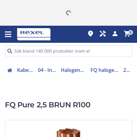
place
handyman
person
shopping_cart
0
Kabel (00-05, 48-49)
04 - Installationskabel
Halogenfri installationskabel
FQ halogenfri installationskabel
20193835
FQ Pure 2,5 BRUN R100