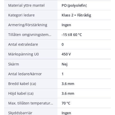
Material yttre mantel
PO (polyolefin)
Kategori ledare
Klass 2 = Fåtrådig
Armering/Förstärkning
Ingen
Tillåten omgivningstemperatur under montering/hantering
-15 till 60 °C
Antal extraledare
0
Märkspänning U0
450 V
Skärm
Nej
Antal ledare/kärnor
1
Bredd kabel (ca)
3.6 mm
Höjd kabel (ca)
3.6 mm
Max. tillåten temperatur ledare
70 °C
Skyddsbarriär
Ingen