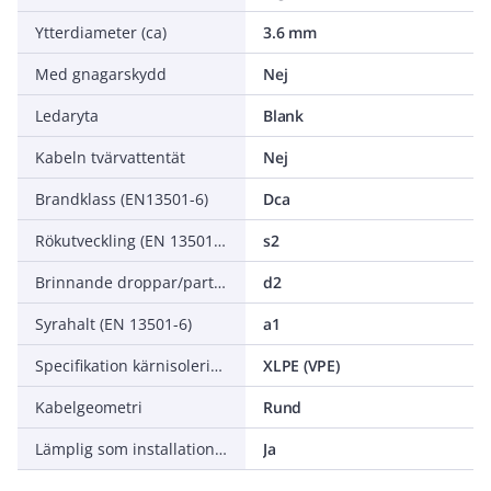
Ytterdiameter (ca)
3.6 mm
Med gnagarskydd
Nej
Ledaryta
Blank
Kabeln tvärvattentät
Nej
Brandklass (EN13501-6)
Dca
Rökutveckling (EN 13501-6)
s2
Brinnande droppar/partiklar (EN 13501-6)
d2
Syrahalt (EN 13501-6)
a1
Specifikation kärnisolering
XLPE (VPE)
Kabelgeometri
Rund
Lämplig som installationskabel
Ja