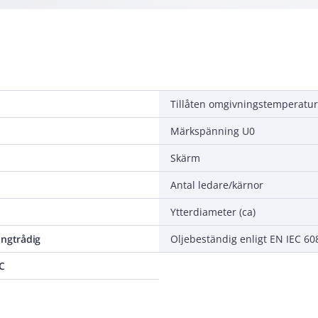
Märkspänning U0
Skärm
Antal ledare/kärnor
Ytterdiameter (ca)
ångtrådig
Oljebeständig enligt EN IEC 6
°C