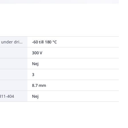
Tillåten omgivningstemperatur under drift utan vibrationer
-60 till 180 °C
300 V
Nej
3
8.7 mm
0811-404
Nej