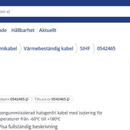
nde
Hållbarhet
Aktuellt
mmikabel
Värmebeständig kabel
SIHF
0542465
tikelnr:
0542465
Tillv.art.nr:
0542465
content_copy
content_copy
ikongummiisolerad halogenfri kabel med isolering för
peraturer från -60ºC till +180ºC
Visa fullständig beskrivning