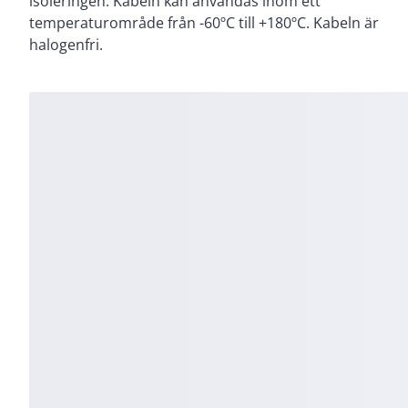
isoleringen. Kabeln kan användas inom ett
temperaturområde från -60ºC till +180ºC. Kabeln är
halogenfri.