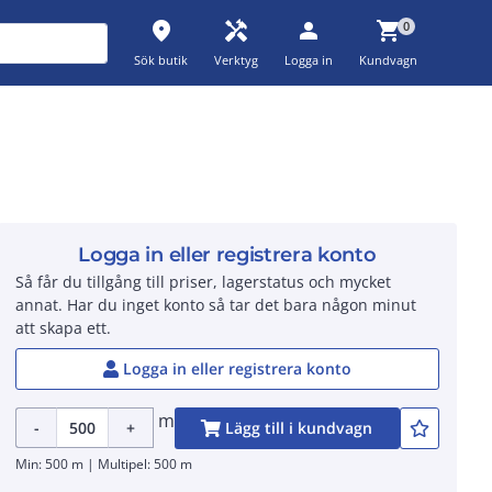
place
handyman
person
shopping_cart
0
Sök butik
Verktyg
Logga in
Kundvagn
Logga in eller registrera konto
Så får du tillgång till priser, lagerstatus och mycket
annat. Har du inget konto så tar det bara någon minut
att skapa ett.
Logga in eller registrera konto
m
-
+
Lägg till i kundvagn
Min: 500 m | Multipel: 500 m