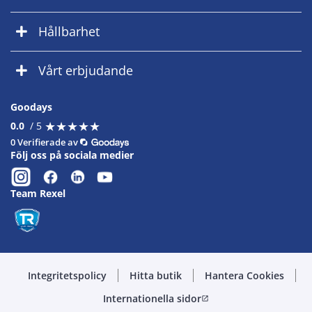
Hållbarhet
Vårt erbjudande
Goodays
★
★
★
★
★
★
★
★
★
★
0.0
/ 5
0 Verifierade av
Följ oss på sociala medier
Team Rexel
Integritetspolicy
Hitta butik
Hantera Cookies
Internationella sidor
open_in_new