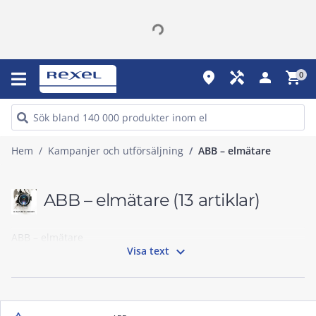
place
handyman
person
shopping_cart
0
Hem
Kampanjer och utförsäljning
ABB – elmätare
ABB – elmätare
(13 artiklar)
ABB – elmätare

Visa text