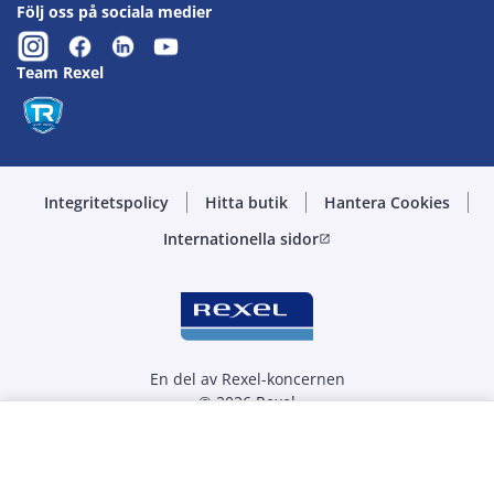
Följ oss på sociala medier
Team Rexel
Integritetspolicy
Hitta butik
Hantera Cookies
Internationella sidor
open_in_new
En del av Rexel-koncernen
© 2026 Rexel
Välj kvantitet
st
-
+