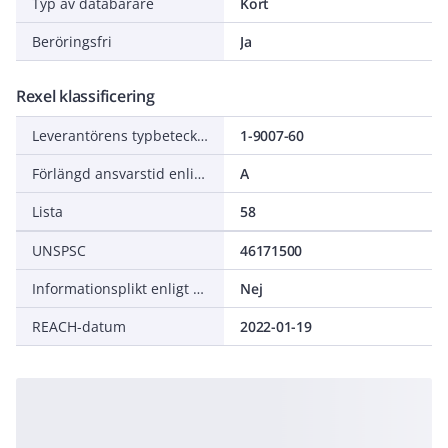
Typ av databärare
Kort
Beröringsfri
Ja
Rexel klassificering
Leverantörens typbeteckning
1-9007-60
Förlängd ansvarstid enligt ALEM-09
A
Lista
58
UNSPSC
46171500
Informationsplikt enligt REACH
Nej
REACH-datum
2022-01-19