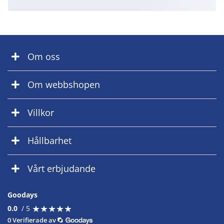
Om oss
Om webbshopen
Villkor
Hållbarhet
Vårt erbjudande
Goodays
★
★
★
★
★
★
★
★
★
★
0.0
/ 5
0 Verifierade av