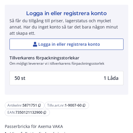
Logga in eller registrera konto
Så får du tillgång till priser, lagerstatus och mycket
annat. Har du inget konto så tar det bara någon minut
att skapa ett.
Logga in eller registrera konto
Tillverkarens förpackningsstorlekar
Om möjligt levererar vi i tillverkarens förpackningsstorlek
50 st
1 Låda
Artikelnr:
5871751
Tillv.art.nr:
1-9007-60
content_copy
content_copy
EAN:
7350121132900
content_copy
Passerbricka för Axema VAKA