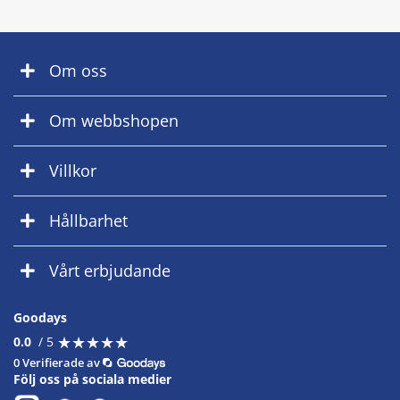
Om oss
Om webbshopen
Villkor
Hållbarhet
Vårt erbjudande
Goodays
★
★
★
★
★
★
★
★
★
★
0.0
/ 5
0 Verifierade av
Följ oss på sociala medier