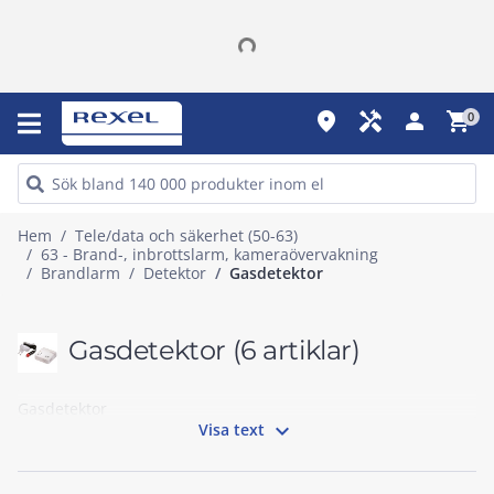
place
handyman
person
shopping_cart
0
Hem
Tele/data och säkerhet (50-63)
63 - Brand-, inbrottslarm, kameraövervakning
Brandlarm
Detektor
Gasdetektor
Gasdetektor
(6 artiklar)
Gasdetektor

Visa text