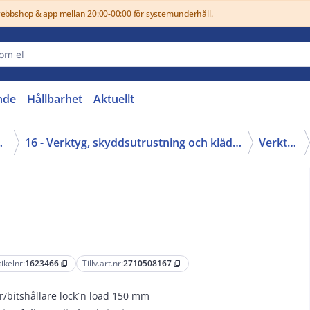
webbshop & app mellan 20:00-00:00 för systemunderhåll.
nde
Hållbarhet
Aktuellt
ustning (16, 42)
16 - Verktyg, skyddsutrustning och kläder
Verktyg
tikelnr:
1623466
Tillv.art.nr:
2710508167
content_copy
content_copy
r/bitshållare lock´n load 150 mm