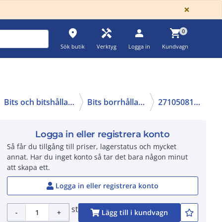
GLOBA
×
place
handyman
person
shopping_cart
0
Sök butik
Verktyg
Logga in
Kundvagn
Bits och bitshållare
Bits borrhållare
2710508167
Logga in eller registrera konto
Så får du tillgång till priser, lagerstatus och mycket
annat. Har du inget konto så tar det bara någon minut
att skapa ett.
Logga in eller registrera konto
st
-
+
Lägg till i kundvagn