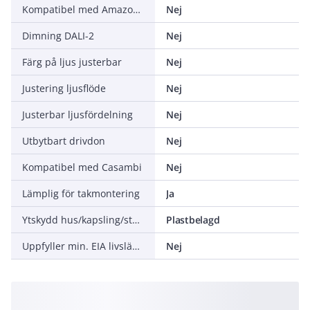
Kompatibel med Amazon Alexa
Nej
Dimning DALI-2
Nej
Färg på ljus justerbar
Nej
Justering ljusflöde
Nej
Justerbar ljusfördelning
Nej
Utbytbart drivdon
Nej
Kompatibel med Casambi
Nej
Lämplig för takmontering
Ja
Ytskydd hus/kapsling/stomme
Plastbelagd
Uppfyller min. EIA livslängdskriterium L90 (vid 50 000 timmar vid tq = 25°C)
Nej