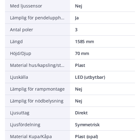
Med ljussensor
Nej
Lämplig för pendelupphängning
Ja
Antal poler
3
Längd
1585 mm
Höjd/Djup
70 mm
Material hus/kapsling/stomme
Plast
Ljuskälla
LED (utbytbar)
Lämplig för rampmontage
Nej
Lämplig för nödbelysning
Nej
Ljusuttag
Direkt
Ljusfördelning
Symmetrisk
Material Kupa/Kåpa
Plast (opal)