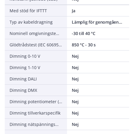
Med stöd för IFTTT
Ja
Typ av kabeldragning
Lämplig för genomgående ledning
Nominell omgivningstemperatur enligt IEC 62722-2-1
-30 till 40 °C
Glödtrådstest (IEC 60695-2-11)
850 °C - 30 s
Dimning 0-10 V
Nej
Dimning 1-10 V
Nej
Dimning DALI
Nej
Dimning DMX
Nej
Dimning potentiometer (integrerad)
Nej
Dimning tillverkarspecifik
Nej
Dimning nätspänningsmodulering
Nej