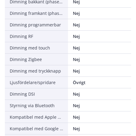
Dimning bakkant (phase cut-off)
Nej
Dimning framkant (phase cut-on)
Nej
Dimning programmerbar
Nej
Dimning RF
Nej
Dimning med touch
Nej
Dimning Zigbee
Nej
Dimning med tryckknapp
Nej
Ljusfördelare/spridare
Övrigt
Dimning DSI
Nej
Styrning via Bluetooth
Nej
Kompatibel med Apple HomeKit
Nej
Kompatibel med Google Assistant
Nej