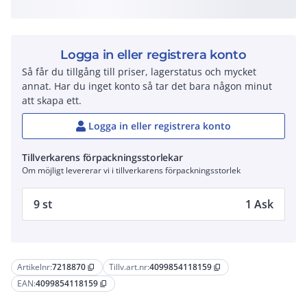
Logga in eller registrera konto
Så får du tillgång till priser, lagerstatus och mycket
annat. Har du inget konto så tar det bara någon minut
att skapa ett.
Logga in eller registrera konto
Tillverkarens förpackningsstorlekar
Om möjligt levererar vi i tillverkarens förpackningsstorlek
9 st
1 Ask
Artikelnr:
7218870
Tillv.art.nr:
4099854118159
content_copy
content_copy
EAN:
4099854118159
content_copy