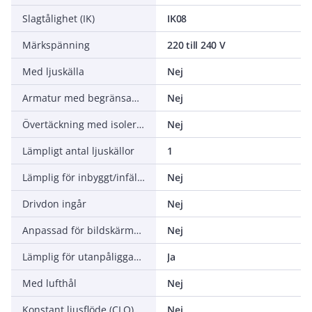
Slagtålighet (IK)
IK08
Märkspänning
220 till 240 V
Med ljuskälla
Nej
Armatur med begränsad yttemperatur "D" (EN 60598-2-24)
Nej
Övertäckning med isolering
Nej
Lämpligt antal ljuskällor
1
Lämplig för inbyggt/infällt montage
Nej
Drivdon ingår
Nej
Anpassad för bildskärmsarbete (EN 12464-1)
Nej
Lämplig för utanpåliggande montage
Ja
Med lufthål
Nej
Konstant ljusflöde (CLO)
Nej