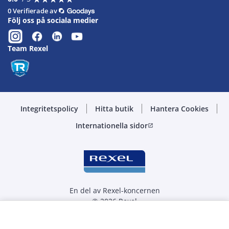
0 Verifierade av
Följ oss på sociala medier
Team Rexel
Integritetspolicy
Hitta butik
Hantera Cookies
Internationella sidor
open_in_new
En del av Rexel-koncernen
© 2026 Rexel
Välj kvantitet