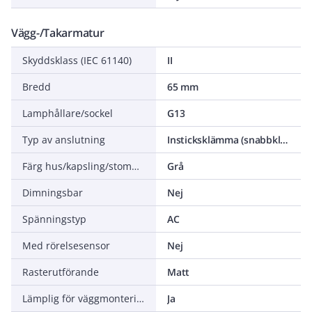
Vägg-/Takarmatur
Skyddsklass (IEC 61140)
II
Bredd
65 mm
Lamphållare/sockel
G13
Typ av anslutning
Insticksklämma (snabbklämma)
Färg hus/kapsling/stomme
Grå
Dimningsbar
Nej
Spänningstyp
AC
Med rörelsesensor
Nej
Rasterutförande
Matt
Lämplig för väggmontering
Ja