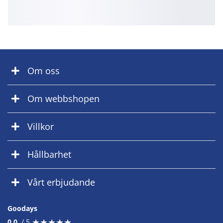
Om oss
Om webbshopen
Villkor
Hållbarhet
Vårt erbjudande
Goodays
★
★
★
★
★
★
★
★
★
★
0.0
/ 5