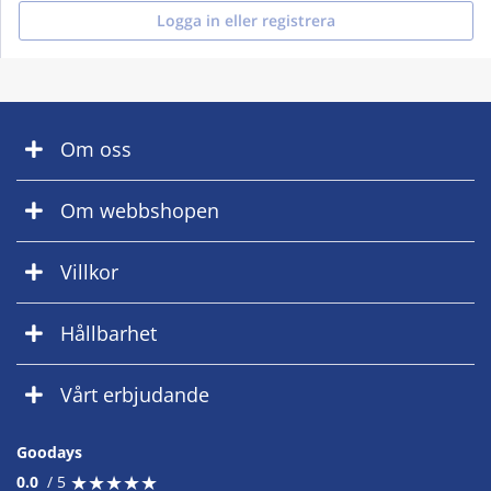
Logga in eller registrera
Om oss
Om webbshopen
Villkor
Hållbarhet
Vårt erbjudande
Goodays
★
★
★
★
★
★
★
★
★
★
0.0
/ 5