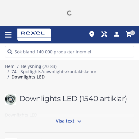
place
handyman
person
shopping_cart
0
Hem
Belysning (70-83)
74 - Spotlights/downlights/kontaktskenor
Downlights LED
Downlights LED
(1540 artiklar)
Downlights LED

Visa text