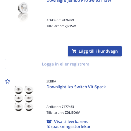
Downlight Jumbo Pro Switch 15W
Artikelnr:
7476929
Tillv. art.nr:
ZJ215W
Lägg till i kundvagn
Logga in eller registrera
ZEBRA
Downlight Izo Switch Vit 6pack
Artikelnr:
7477453
Tillv. art.nr:
ZDLIZO6V
Visa tillverkarens
förpackningsstorlekar