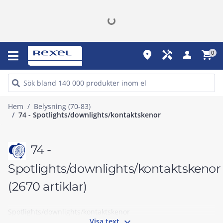
place
handyman
person
shopping_cart
0
Hem
Belysning (70-83)
74 - Spotlights/downlights/kontaktskenor
74 -
Spotlights/downlights/kontaktskenor
(2670 artiklar)
Spotlights/downlights/kontaktskenor

Visa text