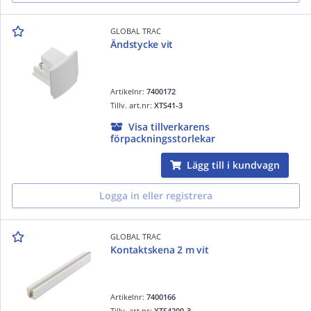
GLOBAL TRAC
Ändstycke vit
Artikelnr:
7400172
Tillv. art.nr:
XTS41-3
Visa tillverkarens
förpackningsstorlekar
Lägg till i kundvagn
Logga in eller registrera
GLOBAL TRAC
Kontaktskena 2 m vit
Artikelnr:
7400166
Tillv. art.nr:
XTS4200-3