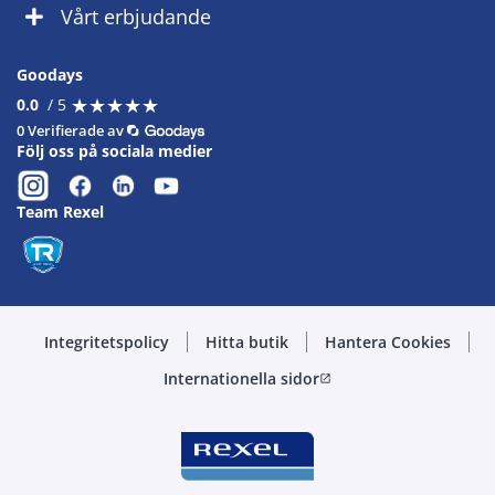
Vårt erbjudande
Goodays
★
★
★
★
★
★
★
★
★
★
0.0
/ 5
0 Verifierade av
Följ oss på sociala medier
Team Rexel
Integritetspolicy
Hitta butik
Hantera Cookies
Internationella sidor
open_in_new