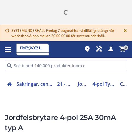
G
×
SYSTEMUNDERHÅLL Fredag 7 augusti har vi tillfälligt stängt vår
info
webbshop & app mellan 20:00-00:00 för systemunderhåll.
place
handyman
person
shopping_cart
0
Säkringar, centraler, skåp, elfördelning (20-29)
21 - Minibrytarsystem
Jordfelsbrytare
4-pol Typ A/AC Jordfelsbrytare
CDA425R
Jordfelsbrytare 4-pol 25A 30mA
typ A