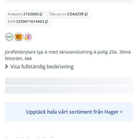
Artikelnr:
2163660
Tillv.art.nr:
CDA425R
content_copy
content_copy
EAN:
3250611614463
content_copy
Jordfelsbrytare typ A med skruvanslutning 4-polig 25A, 30mA
felström, 6kA
Visa fullständig beskrivning
Upptäck hela vårt sortiment från Hager >