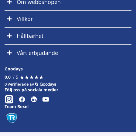
Om webbshopen
Villkor
Hållbarhet
Vårt erbjudande
Goodays
★
★
★
★
★
★
★
★
★
★
0.0
/ 5
0 Verifierade av
Följ oss på sociala medier
Team Rexel