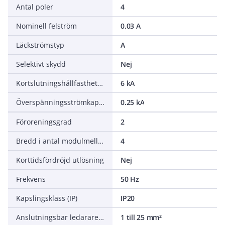
Antal poler
4
Nominell felström
0.03 A
Läckströmstyp
A
Selektivt skydd
Nej
Kortslutningshållfasthet (lcw)
6 kA
Överspänningsströmkapacitet
0.25 kA
Föroreningsgrad
2
Bredd i antal modulmellanrum
4
Korttidsfördröjd utlösning
Nej
Frekvens
50 Hz
Kapslingsklass (IP)
IP20
Anslutningsbar ledararea entrådigt
1 till 25 mm²