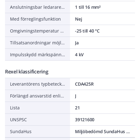
Anslutningsbar ledararea mångtrådig
1 till 16 mm²
Med förreglingsfunktion
Nej
Omgivningstemperatur under drift
-25 till 40 °C
Tillsatsanordningar möjliga
Ja
Impulsskydd märkspänning Uimp
4 kV
Rexel klassificering
Leverantörens typbeteckning
CDA425R
Förlängd ansvarstid enligt ALEM-09
J
Lista
21
UNSPSC
39121600
SundaHus
Miljöbedömd SundaHus C-