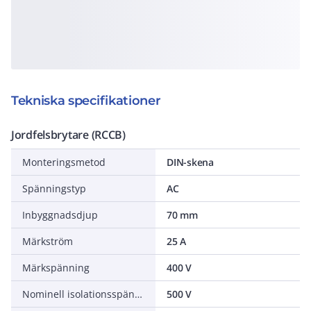
Tekniska specifikationer
Jordfelsbrytare (RCCB)
Monteringsmetod
DIN-skena
Spänningstyp
AC
Inbyggnadsdjup
70 mm
Märkström
25 A
Märkspänning
400 V
Nominell isolationsspänning
500 V